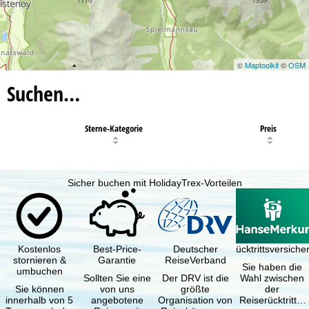
©
Maptoolkit
©
OSM
Suchen…
Sterne-Kategorie
Preis
Sicher buchen mit HolidayTrex-Vorteilen
Kostenlos
Best-Price-
Deutscher
Reiserücktrittsversich
stornieren &
Garantie
ReiseVerband
Sie haben die
umbuchen
Sollten Sie eine
Der DRV ist die
Wahl zwischen
Sie können
von uns
größte
der
innerhalb von 5
angebotene
Organisation von
Reiserücktritts-