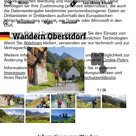
individualisierten Werbung und Reichweitenmessung. Dafür
Wetter
Last-Minute & Deals
benötigen wir Ihre Zustimmung (jederzeit widerrufbar), die auch
die Datenweitergabe bestimmter personenbezogener Daten an
Drittanbieter in Drittländern außerhalb des Europäischen
Wirtschaftsraumes umfasst, wie Google oder Microsoft in den
S
Deutschland
Allgäu
Oberstdorf
USA.
Wandern Oberstdorf
Mit einem Klick auf
Zustimmen
akzeptieren Sie den Einsatz von
t
nicht funktionsnotwendigen Cookies und ähnlichen Technologien.
Wenn Sie
Ablehnen
klicken, verwenden wir nur technisch und zur
a
Vertragserfüllung notwendige Dienste.
Weitere Informationen zur Cookienutzung und die Möglichkeit zur
r
Änderung Ihrer Einstellungen finden Sie in unserer
Cookie-Policy
.
Informationen zum Verantwortlichen finden Sie in unserem
t
Impressum
. Informationen zu den Verarbeitungszwecken und
Ihren Rechten finden Sie in unserer
Datenschutzerklärung
.
s
1 / 20
Zustimmen
e
i
+12
t
e