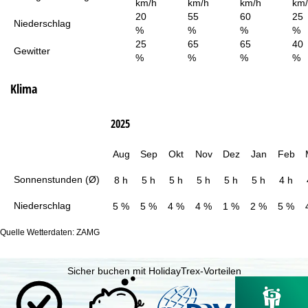
km/h
km/h
km/h
km
20
55
60
25
Niederschlag
%
%
%
%
25
65
65
40
Gewitter
%
%
%
%
Klima
2025
Aug
Sep
Okt
Nov
Dez
Jan
Feb
Sonnenstunden (Ø)
8 h
5 h
5 h
5 h
5 h
5 h
4 h
Niederschlag
5 %
5 %
4 %
4 %
1 %
2 %
5 %
Quelle Wetterdaten: ZAMG
Sicher buchen mit HolidayTrex-Vorteilen