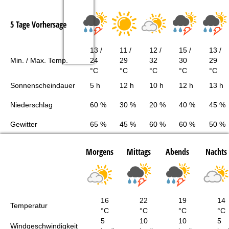
5 Tage Vorhersage
13 /
11 /
12 /
15 /
13 /
Min. / Max. Temp.
24
29
32
30
29
°C
°C
°C
°C
°C
Sonnenscheindauer
5 h
12 h
10 h
12 h
13 h
Niederschlag
60 %
30 %
20 %
40 %
45 %
Gewitter
65 %
45 %
60 %
60 %
50 %
Morgens
Mittags
Abends
Nachts
16
22
19
14
Temperatur
°C
°C
°C
°C
5
10
10
5
Windgeschwindigkeit