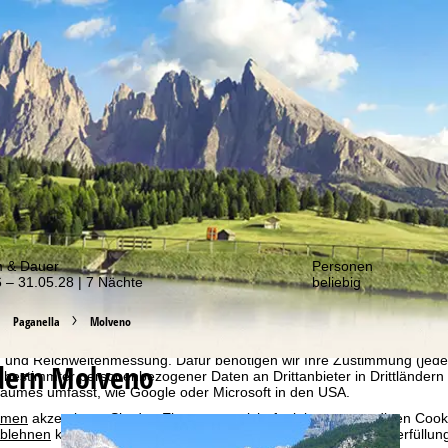
er von unseren Angeboten!
m & Dauer
Personen
 – 31.05.28 | 7 Nächte
beliebig
bot erheben wir mit Hilfe von Cookies Nutzungsinformationen, die wir
Paganella
Molveno
 teilen. Auf Basis Ihrer Aktivitäten werden dabei Nutzungsprofile anh
llt. Diese Nutzungsprofile dienen der statistischen Analyse, individue
g und Reichweitenmessung. Dafür benötigen wir Ihre Zustimmung (jederz
ern Molveno
 bestimmter personenbezogener Daten an Drittanbieter in Drittländern
raumes umfasst, wie Google oder Microsoft in den USA.
mmen
akzeptieren Sie den Einsatz von nicht funktionsnotwendigen Cook
blehnen
klicken, verwenden wir nur technisch und zur Vertragserfüllun