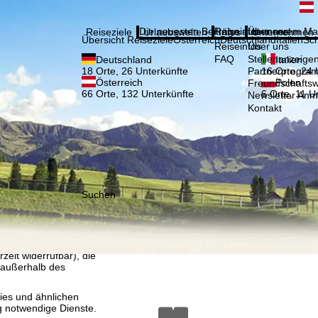
Bitte
Anmelden
Die neuesten Beiträge aus unserem Ma
Reiseinfos
Über uns
Reiseziele
Urlaubswelten
Infos
Unternehmen
Übersicht Reiseziele
Österreich
Deutschland
Italien
Sc
Reiseinfos
Über uns
FAQ
Stellenanzeige
Deutschland
Italien
Partnerprogra
18 Orte, 26 Unterkünfte
16 Orte, 24 
Österreich
Polen
Freundschafts
66 Orte, 132 Unterkünfte
6 Orte, 11 U
Newsletter An
Kontakt
Suchen
, die TravelTrex GmbH,
and von Endgeräte- und
llen Produktempfehlung,
eit widerrufbar), die
 außerhalb des
ies und ähnlichen
g notwendige Dienste.