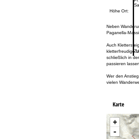
Sa
Höhe Ort:
Neben Wanderun
Paganella-Massi
Auch Kletterstei
Zu
kletterfreudige 
schließlich in d
passieren lassen
Wer den Anstieg 
vielen Wanderweg
Karte
+
-