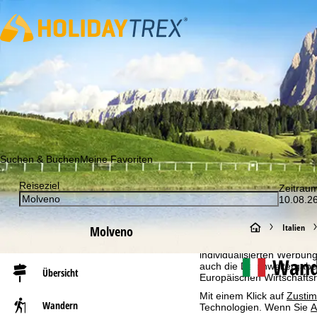
Abonnieren Sie unseren Newsletter und erfahren Sie als Erst
Suchen & Buchen
Meine Favoriten
Reiseziel
Zeitrau
10.08.26
Cookie-Hinweis
Für ein optimales Webange
S
Italien
Molveno
auch mit unseren Partnern
Browserinformationen erste
individualisierten Werbun
t
Wand
auch die Datenweitergabe
Übersicht
Europäischen Wirtschafts
a
Mit einem Klick auf
Zusti
Wandern
Technologien. Wenn Sie
A
r