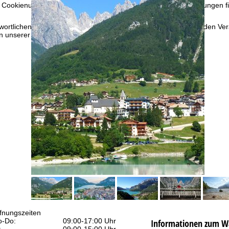
 Cookienutzung und die Möglichkeit zur Änderung Ihrer Einstellungen f
wortlichen finden Sie in unserem
Impressum
. Informationen zu den V
in unserer
Datenschutzerklärung
.
fnungszeiten
-Do:
09:00-17:00 Uhr
Informationen zum W
:
09:00-15:00 Uhr