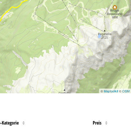
©
Maptoolkit
©
OSM
e-Kategorie
Preis