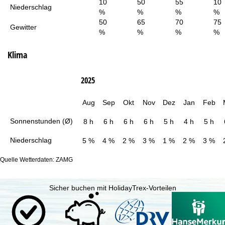
10
50
55
10
Niederschlag
%
%
%
%
50
65
70
75
Gewitter
%
%
%
%
Klima
2025
Aug
Sep
Okt
Nov
Dez
Jan
Feb
Sonnenstunden (Ø)
8 h
6 h
6 h
6 h
5 h
4 h
5 h
Niederschlag
5 %
4 %
2 %
3 %
1 %
2 %
3 %
Quelle Wetterdaten: ZAMG
Sicher buchen mit HolidayTrex-Vorteilen