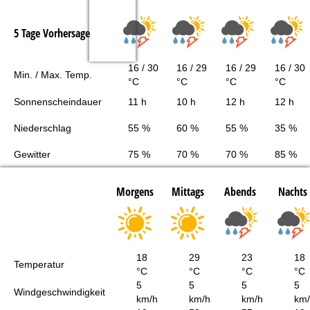
5 Tage Vorhersage
16 / 30
16 / 29
16 / 29
16 / 30
Min. / Max. Temp.
°C
°C
°C
°C
Sonnenscheindauer
11 h
10 h
12 h
12 h
Niederschlag
55 %
60 %
55 %
35 %
Gewitter
75 %
70 %
70 %
85 %
Morgens
Mittags
Abends
Nachts
18
29
23
18
Temperatur
°C
°C
°C
°C
5
5
5
5
Windgeschwindigkeit
km/h
km/h
km/h
km