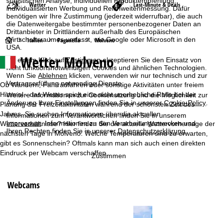
statistischen Analyse, individuellen Produktempfehlung,
Wetter
Last-Minute & Deals
individualisierten Werbung und Reichweitenmessung. Dafür
benötigen wir Ihre Zustimmung (jederzeit widerrufbar), die auch
die Datenweitergabe bestimmter personenbezogener Daten an
Drittanbieter in Drittländern außerhalb des Europäischen
Wirtschaftsraumes umfasst, wie Google oder Microsoft in den
S
Italien
Paganella
Molveno
USA.
Wetter Molveno
t
Mit einem Klick auf
Zustimmen
akzeptieren Sie den Einsatz von
nicht funktionsnotwendigen Cookies und ähnlichen Technologien.
Wenn Sie
Ablehnen
klicken, verwenden wir nur technisch und zur
a
Vertragserfüllung notwendige Dienste.
Ob Wandern, Fahrradfahren oder sonstige Aktivitäten unter freiem
Himmel - das Wetter spielt eine nicht unerhebliche Rolle bei der
Weitere Informationen zur Cookienutzung und die Möglichkeit zur
r
Änderung Ihrer Einstellungen finden Sie in unserer
Cookie-Policy
.
Planung der Freizeitaktivitäten während der schönsten Zeit des
Jahres. Sie suchen Informationen über die aktuellen
Informationen zum Verantwortlichen finden Sie in unserem
t
Impressum
. Informationen zu den Verarbeitungszwecken und
Wetterverhältnisse? Hier finden Sie die aktuelle Wettervorhersage der
Ihren Rechten finden Sie in unserer
Datenschutzerklärung
.
nächsten Tage in Molveno: Welche Temperaturen sind zu erwarten,
s
gibt es Sonnenschein? Oftmals kann man sich auch einen direkten
Eindruck per Webcam verschaffen.
Zustimmen
e
i
Webcams
t