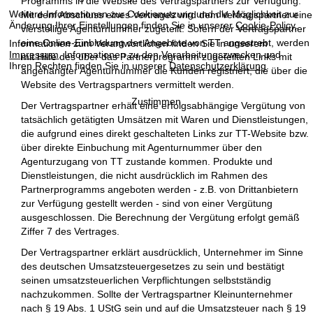
Programms in die Website des Vertragspartners zur Verfügung.
Weitere Informationen zur Cookienutzung und die Möglichkeit zur
Mit dem Abschluss eines Vertrages wird dem Vertragspartner eine
Änderung Ihrer Einstellungen finden Sie in unserer
Cookie-Policy
.
vierstellige Agenturnummer zugeteilt. Sofern der Vertragspartner
eine Online-Einbindung der Angebote von TT angestrebt, werden
Informationen zum Verantwortlichen finden Sie in unserem
Impressum
. Informationen zu den Verarbeitungszwecken und
mit Hilfe des über das Partnerprogramm zugeteilten Links mit
Ihren Rechten finden Sie in unserer
Datenschutzerklärung
.
angehängter Agenturnummer die Kunden registriert, die über die
Website des Vertragspartners vermittelt werden.
Zustimmen
Der Vertragspartner erhält eine erfolgsabhängige Vergütung von
tatsächlich getätigten Umsätzen mit Waren und Dienstleistungen,
die aufgrund eines direkt geschalteten Links zur TT-Website bzw.
über direkte Einbuchung mit Agenturnummer über den
Agenturzugang von TT zustande kommen. Produkte und
Dienstleistungen, die nicht ausdrücklich im Rahmen des
Partnerprogramms angeboten werden - z.B. von Drittanbietern
zur Verfügung gestellt werden - sind von einer Vergütung
ausgeschlossen. Die Berechnung der Vergütung erfolgt gemäß
Ziffer 7 des Vertrages.
Der Vertragspartner erklärt ausdrücklich, Unternehmer im Sinne
des deutschen Umsatzsteuergesetzes zu sein und bestätigt
seinen umsatzsteuerlichen Verpflichtungen selbstständig
nachzukommen. Sollte der Vertragspartner Kleinunternehmer
nach § 19 Abs. 1 UStG sein und auf die Umsatzsteuer nach § 19