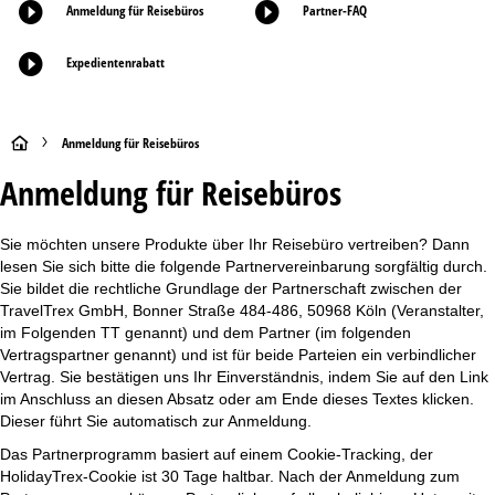
Anmeldung für Reisebüros
Partner-FAQ
Expedientenrabatt
S
Anmeldung für Reisebüros
Anmeldung für Reisebüros
t
a
Sie möchten unsere Produkte über Ihr Reisebüro vertreiben? Dann
lesen Sie sich bitte die folgende Partnervereinbarung sorgfältig durch.
r
Sie bildet die rechtliche Grundlage der Partnerschaft zwischen der
TravelTrex GmbH, Bonner Straße 484-486, 50968 Köln (Veranstalter,
t
im Folgenden TT genannt) und dem Partner (im folgenden
Vertragspartner genannt) und ist für beide Parteien ein verbindlicher
s
Vertrag. Sie bestätigen uns Ihr Einverständnis, indem Sie auf den Link
im Anschluss an diesen Absatz oder am Ende dieses Textes klicken.
e
Dieser führt Sie automatisch zur Anmeldung.
Das Partnerprogramm basiert auf einem Cookie-Tracking, der
i
HolidayTrex-Cookie ist 30 Tage haltbar. Nach der Anmeldung zum