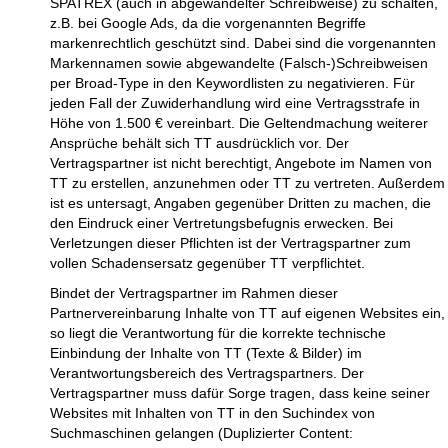
SPATREX (auch in abgewandelter Schreibweise) zu schalten,
z.B. bei Google Ads, da die vorgenannten Begriffe
markenrechtlich geschützt sind. Dabei sind die vorgenannten
Markennamen sowie abgewandelte (Falsch-)Schreibweisen
per Broad-Type in den Keywordlisten zu negativieren. Für
jeden Fall der Zuwiderhandlung wird eine Vertragsstrafe in
Höhe von 1.500 € vereinbart. Die Geltendmachung weiterer
Ansprüche behält sich TT ausdrücklich vor. Der
Vertragspartner ist nicht berechtigt, Angebote im Namen von
TT zu erstellen, anzunehmen oder TT zu vertreten. Außerdem
ist es untersagt, Angaben gegenüber Dritten zu machen, die
den Eindruck einer Vertretungsbefugnis erwecken. Bei
Verletzungen dieser Pflichten ist der Vertragspartner zum
vollen Schadensersatz gegenüber TT verpflichtet.
Bindet der Vertragspartner im Rahmen dieser
Partnervereinbarung Inhalte von TT auf eigenen Websites ein,
so liegt die Verantwortung für die korrekte technische
Einbindung der Inhalte von TT (Texte & Bilder) im
Verantwortungsbereich des Vertragspartners. Der
Vertragspartner muss dafür Sorge tragen, dass keine seiner
Websites mit Inhalten von TT in den Suchindex von
Suchmaschinen gelangen (Duplizierter Content: