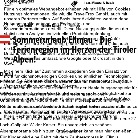
Cookie-Hinweis
Wetter
Last-Minute & Deals
Für ein optimales Webangebot erheben wir mit Hilfe von Cookies
Nutzungsinformationen, die wir, die TravelTrex GmbH, auch mit
unseren Partnern teilen. Auf Basis Ihrer Aktivitäten werden dabei
Nutzungsprofile anhand von Endgeräte- und
S
Österreich
Wilder Kaiser
Ellmau
Browserinformationen erstellt. Diese Nutzungsprofile dienen der
statistischen Analyse, individuellen Produktempfehlung,
Sommerurlaub
Ellmau - Die
t
individualisierten Werbung und Reichweitenmessung. Dafür
benötigen wir Ihre Zustimmung (jederzeit widerrufbar), die auch
Ferienregion im Herzen der Tiroler
die Datenweitergabe bestimmter personenbezogener Daten an
a
Drittanbieter in Drittländern außerhalb des Europäischen
Alpen!
Wirtschaftsraumes umfasst, wie Google oder Microsoft in den
r
USA.
Mit einem Klick auf
Zustimmen
akzeptieren Sie den Einsatz von
Ellmau
t
nicht funktionsnotwendigen Cookies und ähnlichen Technologien.
Wenn Sie
Ablehnen
klicken, verwenden wir nur technisch und zur
Ellmau liegt im Bundesland Tirol am Fuße des Wilden Kaisers, nahe
Vertragserfüllung notwendige Dienste.
der deutschen Grenze. Der kleine Ort ist der ideale Ausgangspunkt für
s
Weitere Informationen zur Cookienutzung und die Möglichkeit zur
Wandertouren, Ausflugsfahrten und weitere sportliche
Änderung Ihrer Einstellungen finden Sie in unserer
Cookie-Policy
.
Unternehmungen. Radfahren, Tennis, Fitnessparcours, Minigolf,
e
Reiten und noch viele weitere Freizeitmöglichkeiten machen Ellmau zu
Informationen zum Verantwortlichen finden Sie in unserem
Impressum
. Informationen zu den Verarbeitungszwecken und
einem abwechslungsreichen Urlaubsziel. Nicht zu vergessen sind vor
i
Ihren Rechten finden Sie in unserer
Datenschutzerklärung
.
allem der 9-Loch-Golfplatz Kaisergolf für jedermann oder der neue 27-
Loch-Golfplatz Wilder Kaiser. Ein unvergleichlich schönes
t
Alpenpanorama bis hin zum Großglockner kann man hier genießen.
Zustimmen
Für Kinder wird eine Fahrt mit dem Zauberexpress in "Ellmi’s