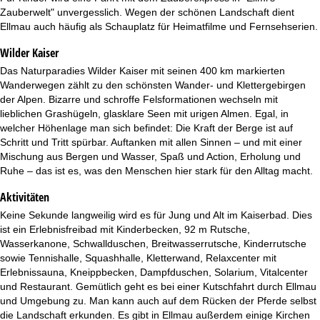
e
Zauberwelt" unvergesslich. Wegen der schönen Landschaft dient
Ellmau auch häufig als Schauplatz für Heimatfilme und Fernsehserien.
Wilder Kaiser
Das Naturparadies Wilder Kaiser mit seinen 400 km markierten
Wanderwegen zählt zu den schönsten Wander- und Klettergebirgen
der Alpen. Bizarre und schroffe Felsformationen wechseln mit
lieblichen Grashügeln, glasklare Seen mit urigen Almen. Egal, in
welcher Höhenlage man sich befindet: Die Kraft der Berge ist auf
Schritt und Tritt spürbar. Auftanken mit allen Sinnen – und mit einer
Mischung aus Bergen und Wasser, Spaß und Action, Erholung und
Ruhe – das ist es, was den Menschen hier stark für den Alltag macht.
Aktivitäten
Keine Sekunde langweilig wird es für Jung und Alt im Kaiserbad. Dies
ist ein Erlebnisfreibad mit Kinderbecken, 92 m Rutsche,
Wasserkanone, Schwallduschen, Breitwasserrutsche, Kinderrutsche
sowie Tennishalle, Squashhalle, Kletterwand, Relaxcenter mit
Erlebnissauna, Kneippbecken, Dampfduschen, Solarium, Vitalcenter
und Restaurant. Gemütlich geht es bei einer Kutschfahrt durch Ellmau
und Umgebung zu. Man kann auch auf dem Rücken der Pferde selbst
die Landschaft erkunden. Es gibt in Ellmau außerdem einige Kirchen