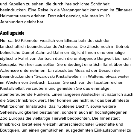
und Kapellen zu sehen, die durch ihre schlichte Schönheit
beeindrucken. Eine Reise in die Vergangenheit kann man im Ellmauer
Heimatmuseum erleben. Dort wird gezeigt, wie man im 19.
Jahrhundert gelebt hat.
Ausflugsziele
Nur ca. 50 Kilometer westlich von Ellmau befindet sich der
landschaftlich beeindruckende Achensee. Die älteste noch in Betrieb
befindliche Dampf-Zahnrad-Bahn ermöglicht Ihnen eine einmalige
idyllische Fahrt von Jenbach durch die umliegende Bergwelt bis nach
Seespitz. Von hier aus sollten Sie unbedingt eine Schifffahrt über den
Achensee unternehmen. Ein absolutes Muss ist der Besuch der
beeindruckenden "Swarovski Kristallwelten" in Wattens, etwas weiter
im Westen von Jenbach. Lassen Sie sich von der facettenreichen
Kristallvielfalt verzaubern und genießen Sie das einmalige,
atemberaubende Funkeln. Einen längeren Abstecher ist natürlich auch
die Stadt Innsbruck wert. Hier können Sie nicht nur das berühmteste
Wahrzeichen Innsbrucks, das "Goldene Dachl", sowie weitere
Sehenswürdigkeiten bestaunen, sondern auch im höchstgelegenen
Zoo Europas die vielfältige Tierwelt beobachten. Die Innenstadt
Innsbrucks bietet eine Vielzahl unterschiedlichster Geschäfte und
Boutiquen, um einen gemütlichen, ausgedehnten Einkaufsbummel zu