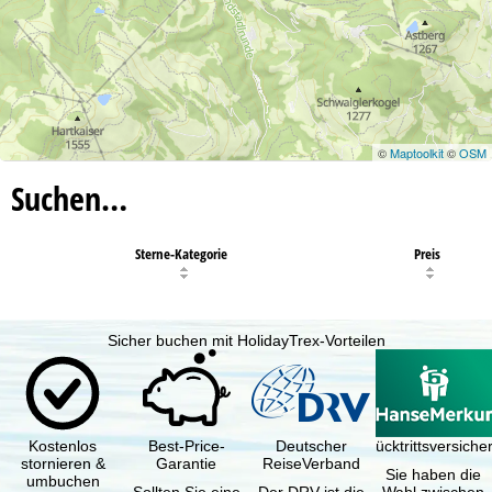
©
Maptoolkit
©
OSM
Suchen…
Sterne-Kategorie
Preis
Sicher buchen mit HolidayTrex-Vorteilen
Kostenlos
Best-Price-
Deutscher
Reiserücktrittsversich
stornieren &
Garantie
ReiseVerband
Sie haben die
umbuchen