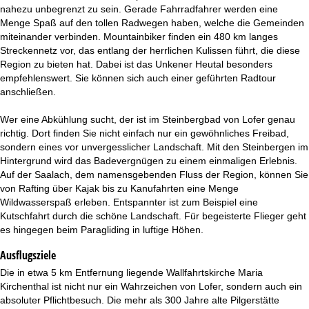
nahezu unbegrenzt zu sein. Gerade Fahrradfahrer werden eine
Menge Spaß auf den tollen Radwegen haben, welche die Gemeinden
miteinander verbinden. Mountainbiker finden ein 480 km langes
Streckennetz vor, das entlang der herrlichen Kulissen führt, die diese
Region zu bieten hat. Dabei ist das Unkener Heutal besonders
empfehlenswert. Sie können sich auch einer geführten Radtour
anschließen.
Wer eine Abkühlung sucht, der ist im Steinbergbad von Lofer genau
richtig. Dort finden Sie nicht einfach nur ein gewöhnliches Freibad,
sondern eines vor unvergesslicher Landschaft. Mit den Steinbergen im
Hintergrund wird das Badevergnügen zu einem einmaligen Erlebnis.
Auf der Saalach, dem namensgebenden Fluss der Region, können Sie
von Rafting über Kajak bis zu Kanufahrten eine Menge
Wildwasserspaß erleben. Entspannter ist zum Beispiel eine
Kutschfahrt durch die schöne Landschaft. Für begeisterte Flieger geht
es hingegen beim Paragliding in luftige Höhen.
Ausflugsziele
Die in etwa 5 km Entfernung liegende Wallfahrtskirche Maria
Kirchenthal ist nicht nur ein Wahrzeichen von Lofer, sondern auch ein
absoluter Pflichtbesuch. Die mehr als 300 Jahre alte Pilgerstätte