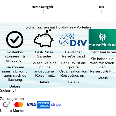
Sterne-Kategorie
Preis
Sicher buchen mit HolidayTrex-Vorteilen
Kostenlos
Best-Price-
Deutscher
Reiserücktrittsversich
stornieren &
Garantie
ReiseVerband
Sie haben die
umbuchen
Sollten Sie eine
Der DRV ist die
Wahl zwischen
Sie können
von uns
größte
der
innerhalb von 5
angebotene
Organisation von
Reiserücktritts-
Tagen nach der
Reise - mit
Reisebüros und
Versicherung
Details
Buchung
gleicher
Reiseveranstaltern
(inklusive …
Details
Details
kostenfrei
Verfügbarkeit
in …
Details
zurücktreten, …
und …
Sicherheit
:
Zahlungsarten
:
Unsere Marken
: