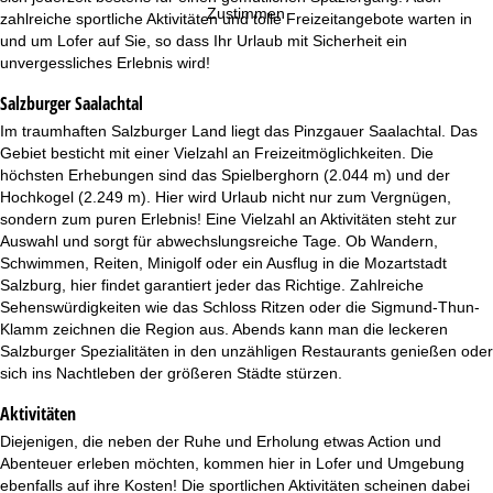
e
Zustimmen
zahlreiche sportliche Aktivitäten und tolle Freizeitangebote warten in
und um Lofer auf Sie, so dass Ihr Urlaub mit Sicherheit ein
unvergessliches Erlebnis wird!
Salzburger Saalachtal
Im traumhaften Salzburger Land liegt das Pinzgauer Saalachtal. Das
Gebiet besticht mit einer Vielzahl an Freizeitmöglichkeiten. Die
höchsten Erhebungen sind das Spielberghorn (2.044 m) und der
Hochkogel (2.249 m). Hier wird Urlaub nicht nur zum Vergnügen,
sondern zum puren Erlebnis! Eine Vielzahl an Aktivitäten steht zur
Auswahl und sorgt für abwechslungsreiche Tage. Ob Wandern,
Schwimmen, Reiten, Minigolf oder ein Ausflug in die Mozartstadt
Salzburg, hier findet garantiert jeder das Richtige. Zahlreiche
Sehenswürdigkeiten wie das Schloss Ritzen oder die Sigmund-Thun-
Klamm zeichnen die Region aus. Abends kann man die leckeren
Salzburger Spezialitäten in den unzähligen Restaurants genießen oder
sich ins Nachtleben der größeren Städte stürzen.
Aktivitäten
Diejenigen, die neben der Ruhe und Erholung etwas Action und
Abenteuer erleben möchten, kommen hier in Lofer und Umgebung
ebenfalls auf ihre Kosten! Die sportlichen Aktivitäten scheinen dabei