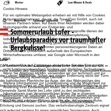
Wetter
Last-Minute & Deals
Cookie-Hinweis
Für ein optimales Webangebot erheben wir mit Hilfe von Cookies
Nutzungsinformationen, die wir, die TravelTrex GmbH, auch mit
S
Österreich
Salzburger Saalachtal
Lofer
unseren Partnern teilen. Auf Basis Ihrer Aktivitäten werden dabei
Nutzungsprofile anhand von Endgeräte- und
Sommerurlaub
Lofer -
t
Browserinformationen erstellt. Diese Nutzungsprofile dienen der
statistischen Analyse, individuellen Produktempfehlung,
Urlaubsparadies vor traumhafter
individualisierten Werbung und Reichweitenmessung. Dafür
a
benötigen wir Ihre Zustimmung (jederzeit widerrufbar), die auch
Bergkulisse!
die Datenweitergabe bestimmter personenbezogener Daten an
r
Drittanbieter in Drittländern außerhalb des Europäischen
Wirtschaftsraumes umfasst, wie Google oder Microsoft in den
USA.
Lofer
t
Mit einem Klick auf
Zustimmen
akzeptieren Sie den Einsatz von
Die familienfreundliche Marktgemeinde Lofer befindet sich auf 626 m
nicht funktionsnotwendigen Cookies und ähnlichen Technologien.
Höhe inmitten des Salzburger Saalachtals, vor der traumhaften Kulisse
s
Wenn Sie
Ablehnen
klicken, verwenden wir nur technisch und zur
der Loferer Steinberge. Schon aus einiger Entfernung sticht der Turm
Vertragserfüllung notwendige Dienste.
der katholischen Pfarrkirche ins Auge, der das Wahrzeichen des
e
Weitere Informationen zur Cookienutzung und die Möglichkeit zur
beschaulichen Ortes ist. Die Maria Kirchenthal Wallfahrtskirche in der
Änderung Ihrer Einstellungen finden Sie in unserer
Cookie-Policy
.
Gemeinde Sankt Martin bei Lofer zählt zu den wichtigsten
i
Informationen zum Verantwortlichen finden Sie in unserem
Wallfahrtsorten im Salzburger Land. Lofer ist mit seinen verwinkelten
Impressum
. Informationen zu den Verarbeitungszwecken und
Gässchen und schönen Plätzen ideal für alle, die vorrangig Ruhe,
t
Ihren Rechten finden Sie in unserer
Datenschutzerklärung
.
Erholung und Genuss suchen. Das verkehrsberuhigte Zentrum eignet
sich jederzeit bestens für einen gemütlichen Spaziergang. Auch