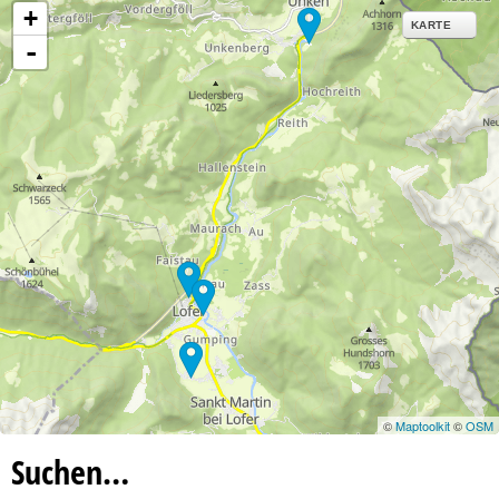
+
KARTE
-
©
Maptoolkit
©
OSM
Suchen…