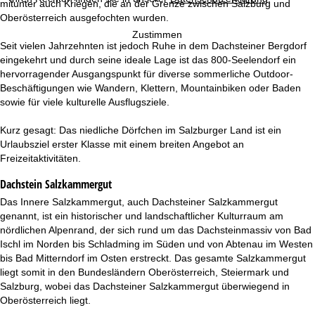
e
mitunter auch Kriegen, die an der Grenze zwischen Salzburg und
Oberösterreich ausgefochten wurden.
Zustimmen
Seit vielen Jahrzehnten ist jedoch Ruhe in dem Dachsteiner Bergdorf
eingekehrt und durch seine ideale Lage ist das 800-Seelendorf ein
hervorragender Ausgangspunkt für diverse sommerliche Outdoor-
Beschäftigungen wie Wandern, Klettern, Mountainbiken oder Baden
sowie für viele kulturelle Ausflugsziele.
Kurz gesagt: Das niedliche Dörfchen im Salzburger Land ist ein
Urlaubsziel erster Klasse mit einem breiten Angebot an
Freizeitaktivitäten.
Dachstein Salzkammergut
Das Innere Salzkammergut, auch Dachsteiner Salzkammergut
genannt, ist ein historischer und landschaftlicher Kulturraum am
nördlichen Alpenrand, der sich rund um das Dachsteinmassiv von Bad
Ischl im Norden bis Schladming im Süden und von Abtenau im Westen
bis Bad Mitterndorf im Osten erstreckt. Das gesamte Salzkammergut
liegt somit in den Bundesländern Oberösterreich, Steiermark und
Salzburg, wobei das Dachsteiner Salzkammergut überwiegend in
Oberösterreich liegt.