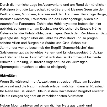
Durch die herrliche Lage im Alpenvorland und am Rand der nördlichen
Kalkalpen birgt die Landschaft 76 größere und kleinere Seen wie den
Wolfgangsee, Mondsee, Attersee und den Traunsee. Unzählige Berge,
darunter Dachstein, Traunstein und das Höllengebirge, bilden ein
traumhaftes Panorama. Zahlreiche Höhlensysteme haben sich hier
gebildet, so kann man am Dachsteiner Gletscher die längste Höhle
Österreichs, die Hirlatzhöhle, besichtigen. Durch den Reichtum an Salz
gelangte die Region über die Jahre zu Wohlstand und so prägen
schöne Villen und Burgen die Städte und Orte. Schon zur
Jahrhundertwende beschrieb der Begriff "Sommerfrische" das
Salzkammergut als beliebtes Ferien- und Erholungsgebiet für Adlige
und Städter. Diese "Frische" hat sich das Salzkammergut bis heute
erhalten. Erholung, kulturelles Angebot und ein vielfältiges
Sportangebot machen es absolut einzigartig.
Aktivitäten
Wenn Sie während Ihrer Auszeit vom stressigen Alltag am liebsten
aktiv sind und die Natur hautnah erleben möchten, dann ist Russbach
Ihr Reiseziel! Bei einem Urlaub in dem Dachsteiner Bergdorf erwartet
Sie ein riesiges Angebot an verschiedensten Aktivitäten.
Neben Mountainbiken auf einem dichten Netz aus Land- und