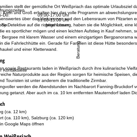
milien stellt der gemütliche Ort Weißpriach das optimale Urlaubsziel d
fnungszeiten
l – Klein und Groß erhalten hier das volle Programm an abwechslungsr
-Do:
09:00-17:00 Uhr
ssenswertes über das Vorkommen und den Lebensraum von Pilzarten erfa
:
09:00-15:00 Uhr
y-Detektive auf die richtige Lösung, haben sie die Möglichkeit, eine
-So:
geschlossen
die es sportlicher mögen und einen leichten Aufstieg in Kauf nehmen,
 Bergsee mit klarem Wasser und einem einzigartigen Bergpanorama w
n die Fahrlechhütte ein. Gerade für Familien ist diese Hütte besonders 
Beratung
haukel und einer Kletterwand.
ung
en sowie Restaurants laden in Weißpriach durch ihre kulinarische Vi
r Kontaktseite
eiche Naturprodukte aus der Region sorgen für heimische Speisen, die 
d Touristen ist unter anderem die traditionelle Zirmbar.
gvoller werden die Abendstunden im Nachbarort Fanning-Bruckdorf verb
ung getanzt. Aber auch im ca. 10 km entfernten Mauterndorf laden Di
ach
g (ca. 12 km)
rt (ca. 110 km), Salzburg (ca. 120 km)
 in
Google Maps
öffnen
in Weißpriach