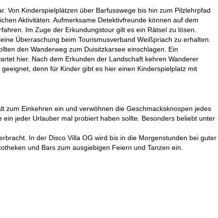
ar. Von Kinderspielplätzen über Barfusswege bis hin zum Pilzlehrpfad
eichen Aktivitäten. Aufmerksame Detektivfreunde können auf dem
hren. Im Zuge der Erkundungstour gilt es ein Rätsel zu lösen.
 kleine Überraschung beim Tourismusverband Weißpriach zu erhalten.
 sollten den Wanderweg zum Duisitzkarsee einschlagen. Ein
artet hier. Nach dem Erkunden der Landschaft kehren Wanderer
geeignet, denn für Kinder gibt es hier einen Kinderspielplatz mit
elfalt zum Einkehren ein und verwöhnen die Geschmacksknospen jedes
ein jeder Urlauber mal probiert haben sollte. Besonders beliebt unter
racht. In der Disco Villa OG wird bis in die Morgenstunden bei guter
cotheken und Bars zum ausgiebigen Feiern und Tanzen ein.