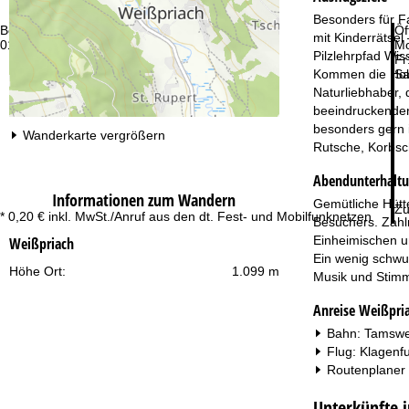
Besonders für Fa
Beratung
Öf
mit Kinderrätse
01806 77 35 00 10 *
Mo
Pilzlehrpfad Wi
Fr
Kommen die Hobb
Sa
Naturliebhaber, 
beeindruckender
besonders gern i
Wanderkarte vergrößern
Rutsche, Korbsc
Abendunterhalt
Informationen zum Wandern
Gemütliche Hütt
Zu
* 0,20 € inkl. MwSt./Anruf aus den dt. Fest- und Mobilfunknetzen
Besuchers. Zahlr
Einheimischen un
Weißpriach
Ein wenig schwun
Höhe Ort:
1.099 m
Musik und Stimm
Anreise Weißpri
Bahn: Tamswe
Flug: Klagenfu
Routenplaner
Unterkünfte 