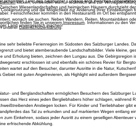
der schönsten Täler des Salzburger Lungaus liegt zwischen unberührte
blehnen
klicken, verwenden wir nur technisch und zur Vertragserfüllun
 Zwischen Wiesenlandschaften und heimischen Häusern durchzieht der B
 Cookienutzung und die Möglichkeit zur Änderung Ihrer Einstellungen f
aber. Feinschmecker kommen in den Restaurants im Ort bei entspanntem
tiert, wonach sie suchen. Neben Wandern, Reiten, Mountainbiken oder G
wortlichen finden Sie in unserem
Impressum
. Informationen zu den V
ger Land unvergesslich machen!
in unserer
Datenschutzerklärung
.
eine sehr beliebte Ferienregion im Südosten des Salzburger Landes. 
renzt und bietet atemberaubende Landschaftsbilder. Viele kleine, ges
nd Erholung bieten, zeichnen den Lungau aus. Die Gebirgsregion ist id
egenetz erschlossen ist und ebenfalls ein schönes Revier für Bergtour
eiten wartet auf den Besucher, darunter Ausritte in die Natur, Kutsch
 Gebiet mit guten Angelrevieren, als Highlight wird außerdem Bergsee
tur- und Berglandschaften ermöglichen Besuchern des Salzburger Lunga
ssen das Herz eines jeden Bergliebhabers höher schlagen, während Ra
hweißtreibenden Anstiegen locken. Für Kinder und Tierliebhaber gibt e
landpferdes das Tal zu erkunden und auf markierten Wegen entlang ein
en zum Einkehren, sodass jeder Ausritt zu einem geselligen Abenteuer
ne erfrischende Abkühlung.