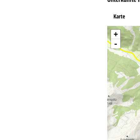
Karte
+
-