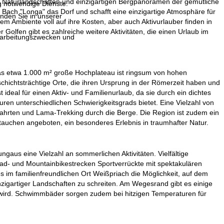
n Naturlandschaften und einzigartigen Bergpanoramen der gemütliche
g notwendige Dienste.
ach "Longa" das Dorf und schafft eine einzigartige Atmosphäre für
inden Sie in unserer
 Ambiente voll auf ihre Kosten, aber auch Aktivurlauber finden in
olfen gibt es zahlreiche weitere Aktivitäten, die einen Urlaub im
erarbeitungszwecken und
Das etwa 1.000 m² große Hochplateau ist ringsum von hohen
chichtsträchtige Orte, die ihren Ursprung in der Römerzeit haben und
eal für einen Aktiv- und Familienurlaub, da sie durch ein dichtes
en unterschiedlichen Schwierigkeitsgrads bietet. Eine Vielzahl von
enfahrten und Lama-Trekking durch die Berge. Die Region ist zudem ein
tauchen angeboten, ein besonderes Erlebnis in traumhafter Natur.
us eine Vielzahl an sommerlichen Aktivitäten. Vielfältige
d- und Mountainbikestrecken Sportverrückte mit spektakulären
s im familienfreundlichen Ort Weißpriach die Möglichkeit, auf dem
zigartiger Landschaften zu schreiten. Am Wegesrand gibt es einige
 wird. Schwimmbäder sorgen zudem bei hitzigen Temperaturen für