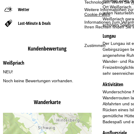
Inmitten eines 
Technologien. Wenn Sie
A
Ort Weißpriach.
Wetter
Weitere Informationen zur
t
jeden Naturliebh
Cookie-Policy
.
Weißpriach garan
Informationen zum Verant
Last-Minute & Deals
s
schönen Salzbur
Ihren Rechten finden Sie 
Lungau
e
Der Lungau ist 
Zustimmen
Kundenbewertung
i
Gebirgszügen beg
angenehme Ruhe u
t
Wander- und Radw
Weißpriach
Freizeitmöglichk
NEU!
e
sehr seenreiches
Noch keine Bewertungen vorhanden.
Aktivitäten
Wunderschöne Na
Wanderrouten la
Wanderkarte
Abfahrten und sc
Rücken eines Is
gemütliche Hütt
Badespaß und ei
Ausflugsziele