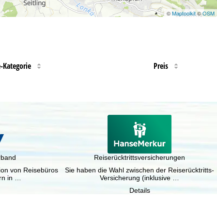
©
Maptoolkit
©
OSM
e-Kategorie
Preis
rband
Reiserücktrittsversicherungen
tion von Reisebüros
Sie haben die Wahl zwischen der Reiserücktritts-
rn in …
Versicherung (inklusive …
Details