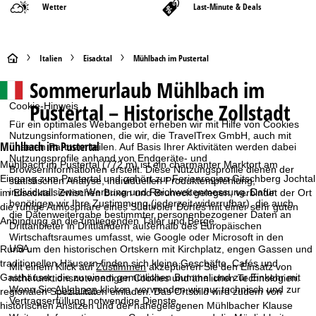
Wetter
Last-Minute & Deals
S
Italien
Eisacktal
Mühlbach im Pustertal
Sommerurlaub
Mühlbach im
t
Pustertal – Historische Zollstadt
Cookie-Hinweis
a
Für ein optimales Webangebot erheben wir mit Hilfe von Cookies
Nutzungsinformationen, die wir, die TravelTrex GmbH, auch mit
r
Mühlbach im Pustertal
unseren Partnern teilen. Auf Basis Ihrer Aktivitäten werden dabei
Nutzungsprofile anhand von Endgeräte- und
Mühlbach im Pustertal (772 m) ist ein charmanter Marktort am
Browserinformationen erstellt. Diese Nutzungsprofile dienen der
t
Eingang zum Pustertal und gehört zur Ferienregion Gitschberg Jochtal
statistischen Analyse, individuellen Produktempfehlung,
individualisierten Werbung und Reichweitenmessung. Dafür
im Eisacktal. Zwischen Brixen und Bruneck gelegen, verbindet der Ort
s
benötigen wir Ihre Zustimmung (jederzeit widerrufbar), die auch
die ruhige Atmosphäre eines Südtiroler Dorfes mit einer sehr guten
die Datenweitergabe bestimmter personenbezogener Daten an
Anbindung an die umliegenden Täler und Berge.
Drittanbieter in Drittländern außerhalb des Europäischen
e
Wirtschaftsraumes umfasst, wie Google oder Microsoft in den
USA.
Rund um den historischen Ortskern mit Kirchplatz, engen Gassen und
i
traditionellen Häusern finden sich kleine Geschäfte, Cafés und
Mit einem Klick auf
Zustimmen
akzeptieren Sie den Einsatz von
Gasthäuser, die zu einem gemütlichen Bummel und zur Einkehr mit
nicht funktionsnotwendigen Cookies und ähnlichen Technologien.
t
Wenn Sie
Ablehnen
klicken, verwenden wir nur technisch und zur
regionalen Spezialitäten einladen. Das Ortsbild wird zudem von
Vertragserfüllung notwendige Dienste.
historischen Ansitzen und der nahegelegenen Mühlbacher Klause