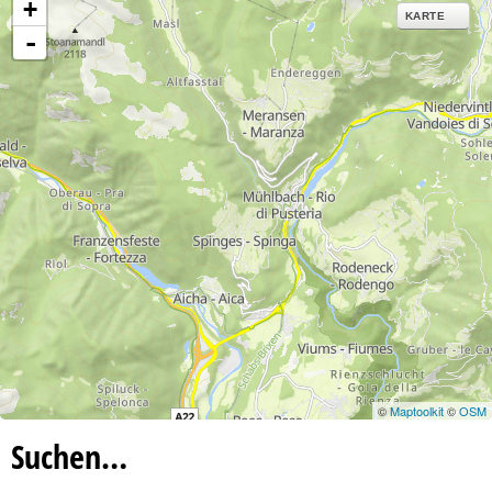
+
KARTE
-
©
Maptoolkit
©
OSM
Suchen…