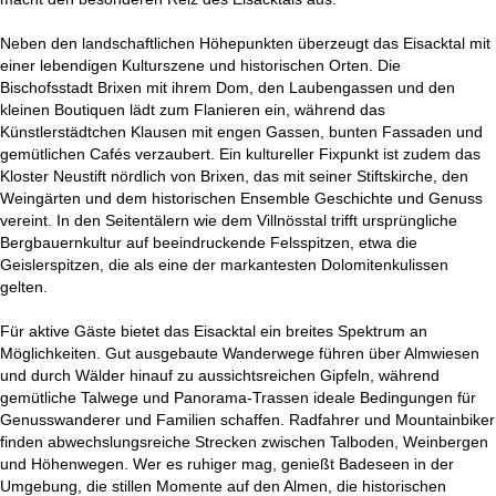
Neben den landschaftlichen Höhepunkten überzeugt das Eisacktal mit
einer lebendigen Kulturszene und historischen Orten. Die
Bischofsstadt Brixen mit ihrem Dom, den Laubengassen und den
kleinen Boutiquen lädt zum Flanieren ein, während das
Künstlerstädtchen Klausen mit engen Gassen, bunten Fassaden und
gemütlichen Cafés verzaubert. Ein kultureller Fixpunkt ist zudem das
Kloster Neustift nördlich von Brixen, das mit seiner Stiftskirche, den
Weingärten und dem historischen Ensemble Geschichte und Genuss
vereint. In den Seitentälern wie dem Villnösstal trifft ursprüngliche
Bergbauernkultur auf beeindruckende Felsspitzen, etwa die
Geislerspitzen, die als eine der markantesten Dolomitenkulissen
gelten.
Für aktive Gäste bietet das Eisacktal ein breites Spektrum an
Möglichkeiten. Gut ausgebaute Wanderwege führen über Almwiesen
und durch Wälder hinauf zu aussichtsreichen Gipfeln, während
gemütliche Talwege und Panorama-Trassen ideale Bedingungen für
Genusswanderer und Familien schaffen. Radfahrer und Mountainbiker
finden abwechslungsreiche Strecken zwischen Talboden, Weinbergen
und Höhenwegen. Wer es ruhiger mag, genießt Badeseen in der
Umgebung, die stillen Momente auf den Almen, die historischen