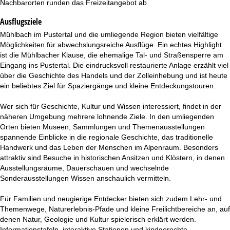
Nachbarorten runden das Freizeitangebot ab
Ausflugsziele
Mühlbach im Pustertal und die umliegende Region bieten vielfältige
Möglichkeiten für abwechslungsreiche Ausflüge. Ein echtes Highlight
ist die Mühlbacher Klause, die ehemalige Tal- und Straßensperre am
Eingang ins Pustertal. Die eindrucksvoll restaurierte Anlage erzählt viel
über die Geschichte des Handels und der Zolleinhebung und ist heute
ein beliebtes Ziel für Spaziergänge und kleine Entdeckungstouren.
Wer sich für Geschichte, Kultur und Wissen interessiert, findet in der
näheren Umgebung mehrere lohnende Ziele. In den umliegenden
Orten bieten Museen, Sammlungen und Themenausstellungen
spannende Einblicke in die regionale Geschichte, das traditionelle
Handwerk und das Leben der Menschen im Alpenraum. Besonders
attraktiv sind Besuche in historischen Ansitzen und Klöstern, in denen
Ausstellungsräume, Dauerschauen und wechselnde
Sonderausstellungen Wissen anschaulich vermitteln.
Für Familien und neugierige Entdecker bieten sich zudem Lehr- und
Themenwege, Naturerlebnis-Pfade und kleine Freilichtbereiche an, auf
denen Natur, Geologie und Kultur spielerisch erklärt werden.
Informationstafeln, interaktive Stationen und kindgerechte