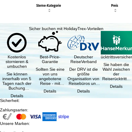
Sterne-Kategorie
Preis
Sicher buchen mit HolidayTrex-Vorteilen
Kostenlos
Best-Price-
Deutscher
Reiserücktrittsversich
stornieren &
Garantie
ReiseVerband
Sie haben die
umbuchen
Sollten Sie eine
Der DRV ist die
Wahl zwischen
Sie können
von uns
größte
der
innerhalb von 5
angebotene
Organisation von
Reiserücktritts-
Tagen nach der
Reise - mit
Reisebüros und
Versicherung
Details
Buchung
gleicher
Reiseveranstaltern
(inklusive …
Details
Details
kostenfrei
Verfügbarkeit
in …
Details
zurücktreten, …
und …
Sicherheit
:
Zahlungsarten
:
Unsere Marken
: