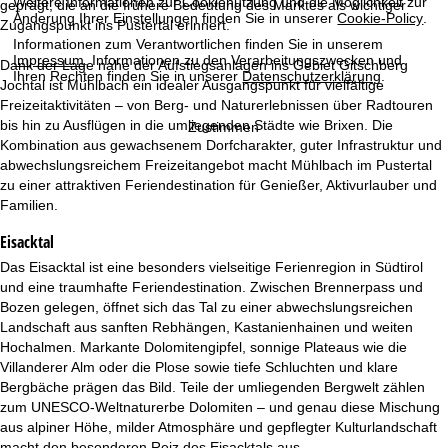
e
Weitere Informationen zur Cookienutzung und die Möglichkeit zur
geprägt, die an die frühere Bedeutung des Marktes als wichtiger
Änderung Ihrer Einstellungen finden Sie in unserer
Cookie-Policy
.
Zugangspunkt ins Pustertal erinnert.
Informationen zum Verantwortlichen finden Sie in unserem
Impressum
. Informationen zu den Verarbeitungszwecken und
Dank der Lage nahe der Aufstiegsanlagen ins Gebiet Gitschberg
Ihren Rechten finden Sie in unserer
Datenschutzerklärung
.
Jochtal ist Mühlbach ein idealer Ausgangspunkt für vielfältige
Freizeitaktivitäten – von Berg- und Naturerlebnissen über Radtouren
bis hin zu Ausflügen in die umliegenden Städte wie Brixen. Die
Zustimmen
Kombination aus gewachsenem Dorfcharakter, guter Infrastruktur und
abwechslungsreichem Freizeitangebot macht Mühlbach im Pustertal
zu einer attraktiven Feriendestination für Genießer, Aktivurlauber und
Familien.
Eisacktal
Das Eisacktal ist eine besonders vielseitige Ferienregion in Südtirol
und eine traumhafte Feriendestination. Zwischen Brennerpass und
Bozen gelegen, öffnet sich das Tal zu einer abwechslungsreichen
Landschaft aus sanften Rebhängen, Kastanienhainen und weiten
Hochalmen. Markante Dolomitengipfel, sonnige Plateaus wie die
Villanderer Alm oder die Plose sowie tiefe Schluchten und klare
Bergbäche prägen das Bild. Teile der umliegenden Bergwelt zählen
zum UNESCO-Weltnaturerbe Dolomiten – und genau diese Mischung
aus alpiner Höhe, milder Atmosphäre und gepflegter Kulturlandschaft
macht den besonderen Reiz des Eisacktals aus.