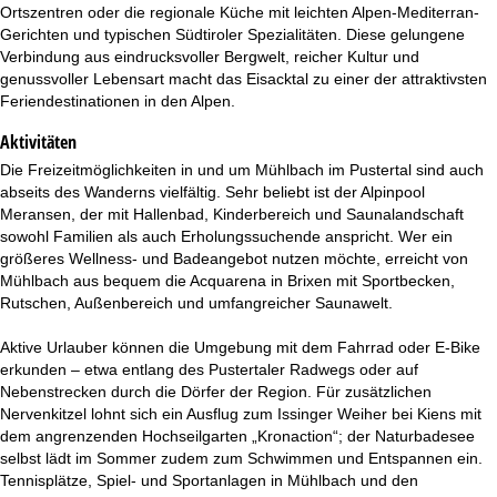
Ortszentren oder die regionale Küche mit leichten Alpen-Mediterran-
Gerichten und typischen Südtiroler Spezialitäten. Diese gelungene
Verbindung aus eindrucksvoller Bergwelt, reicher Kultur und
genussvoller Lebensart macht das Eisacktal zu einer der attraktivsten
Feriendestinationen in den Alpen.
Aktivitäten
Die Freizeitmöglichkeiten in und um Mühlbach im Pustertal sind auch
abseits des Wanderns vielfältig. Sehr beliebt ist der Alpinpool
Meransen, der mit Hallenbad, Kinderbereich und Saunalandschaft
sowohl Familien als auch Erholungssuchende anspricht. Wer ein
größeres Wellness- und Badeangebot nutzen möchte, erreicht von
Mühlbach aus bequem die Acquarena in Brixen mit Sportbecken,
Rutschen, Außenbereich und umfangreicher Saunawelt.
Aktive Urlauber können die Umgebung mit dem Fahrrad oder E-Bike
erkunden – etwa entlang des Pustertaler Radwegs oder auf
Nebenstrecken durch die Dörfer der Region. Für zusätzlichen
Nervenkitzel lohnt sich ein Ausflug zum Issinger Weiher bei Kiens mit
dem angrenzenden Hochseilgarten „Kronaction“; der Naturbadesee
selbst lädt im Sommer zudem zum Schwimmen und Entspannen ein.
Tennisplätze, Spiel- und Sportanlagen in Mühlbach und den