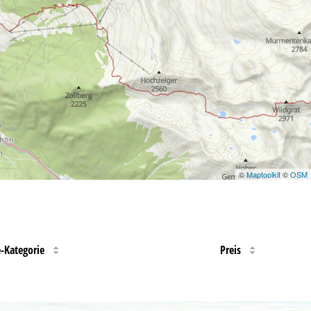
©
Maptoolkit
©
OSM
e-Kategorie
Preis