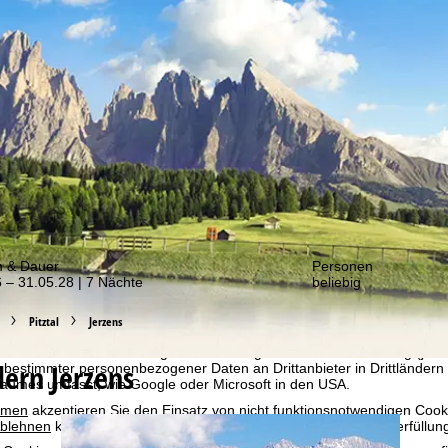
er von unseren Angeboten!
m & Dauer
Personen
 – 31.05.28 | 7 Nächte
beliebig
bot erheben wir mit Hilfe von Cookies Nutzungsinformationen, die wir
 teilen. Auf Basis Ihrer Aktivitäten werden dabei Nutzungsprofile anh
Pitztal
Jerzens
llt. Diese Nutzungsprofile dienen der statistischen Analyse, individue
g und Reichweitenmessung. Dafür benötigen wir Ihre Zustimmung (jederz
ern Jerzens
 bestimmter personenbezogener Daten an Drittanbieter in Drittländern
raumes umfasst, wie Google oder Microsoft in den USA.
mmen
akzeptieren Sie den Einsatz von nicht funktionsnotwendigen Cook
blehnen
klicken, verwenden wir nur technisch und zur Vertragserfüllun