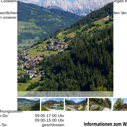
 Cookienutzung und die Möglichkeit zur Änderung Ihrer Einstellungen f
wortlichen finden Sie in unserem
Impressum
. Informationen zu den V
in unserer
Datenschutzerklärung
.
fnungszeiten
-Do:
09:00-17:00 Uhr
:
09:00-15:00 Uhr
Informationen zum W
-So:
geschlossen