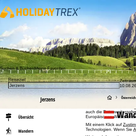
Abonnieren Sie unseren Newsletter und erfahren Sie als Erst
Suchen & Buchen
Meine Favoriten
Reiseziel
Zeitrau
Cookie-Hinweis
10.08.26
Für ein optimales Webange
S
auch mit unseren Partnern
Österreich
Jerzens
Browserinformationen erste
individualisierten Werbun
t
Wand
auch die Datenweitergabe
Übersicht
Europäischen Wirtschafts
a
Mit einem Klick auf
Zusti
Technologien. Wenn Sie
A
Wandern
r