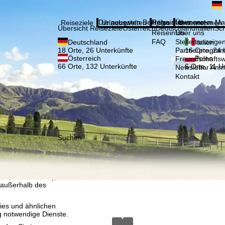
Bitte
Anmelden
Die neuesten Beiträge aus unserem Ma
Reiseinfos
Über uns
Reiseziele
Urlaubswelten
Infos
Unternehmen
Übersicht Reiseziele
Österreich
Deutschland
Italien
Sc
Reiseinfos
Über uns
FAQ
Stellenanzeige
Deutschland
Italien
Partnerprogra
18 Orte, 26 Unterkünfte
16 Orte, 24 
Österreich
Polen
Freundschafts
66 Orte, 132 Unterkünfte
6 Orte, 11 U
Newsletter An
Kontakt
Suchen
, die TravelTrex GmbH,
and von Endgeräte- und
llen Produktempfehlung,
eit widerrufbar), die
 außerhalb des
ies und ähnlichen
g notwendige Dienste.