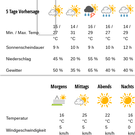
5 Tage Vorhersage
15 /
14 /
16 /
16 /
14 /
Min. / Max. Temp.
27
31
29
27
29
°C
°C
°C
°C
°C
Sonnenscheindauer
9 h
10 h
9 h
10 h
12 h
Niederschlag
45 %
20 %
55 %
50 %
30 %
Gewitter
50 %
35 %
65 %
40 %
40 %
Morgens
Mittags
Abends
Nachts
16
25
22
16
Temperatur
°C
°C
°C
°C
5
5
5
0
Windgeschwindigkeit
km/h
km/h
km/h
km