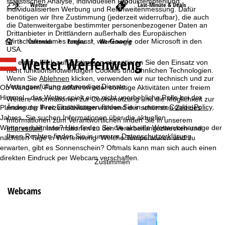
statistischen Analyse, individuellen Produktempfehlung,
Wetter
Last-Minute & Deals
individualisierten Werbung und Reichweitenmessung. Dafür
benötigen wir Ihre Zustimmung (jederzeit widerrufbar), die auch
die Datenweitergabe bestimmter personenbezogener Daten an
Drittanbieter in Drittländern außerhalb des Europäischen
S
Österreich
Pongau
Werfenweng
Wirtschaftsraumes umfasst, wie Google oder Microsoft in den
USA.
Wetter Werfenweng
t
Mit einem Klick auf
Zustimmen
akzeptieren Sie den Einsatz von
nicht funktionsnotwendigen Cookies und ähnlichen Technologien.
Wenn Sie
Ablehnen
klicken, verwenden wir nur technisch und zur
a
Vertragserfüllung notwendige Dienste.
Ob Wandern, Fahrradfahren oder sonstige Aktivitäten unter freiem
Himmel - das Wetter spielt eine nicht unerhebliche Rolle bei der
Weitere Informationen zur Cookienutzung und die Möglichkeit zur
r
Änderung Ihrer Einstellungen finden Sie in unserer
Cookie-Policy
.
Planung der Freizeitaktivitäten während der schönsten Zeit des
Jahres. Sie suchen Informationen über die aktuellen
Informationen zum Verantwortlichen finden Sie in unserem
t
Wetterverhältnisse? Hier finden Sie die aktuelle Wettervorhersage der
Impressum
. Informationen zu den Verarbeitungszwecken und
Ihren Rechten finden Sie in unserer
Datenschutzerklärung
.
nächsten Tage in Werfenweng: Welche Temperaturen sind zu
s
erwarten, gibt es Sonnenschein? Oftmals kann man sich auch einen
direkten Eindruck per Webcam verschaffen.
Zustimmen
e
i
Webcams
t