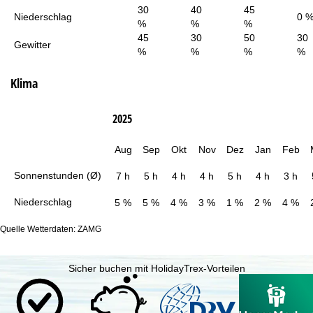
30
40
45
Niederschlag
0 
%
%
%
45
30
50
30
Gewitter
%
%
%
%
Klima
2025
Aug
Sep
Okt
Nov
Dez
Jan
Feb
Sonnenstunden (Ø)
7 h
5 h
4 h
4 h
5 h
4 h
3 h
Niederschlag
5 %
5 %
4 %
3 %
1 %
2 %
4 %
Quelle Wetterdaten: ZAMG
Sicher buchen mit HolidayTrex-Vorteilen