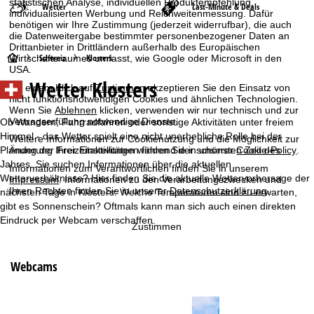
statistischen Analyse, individuellen Produktempfehlung,
Wetter
Last-Minute & Deals
individualisierten Werbung und Reichweitenmessung. Dafür
benötigen wir Ihre Zustimmung (jederzeit widerrufbar), die auch
die Datenweitergabe bestimmter personenbezogener Daten an
Drittanbieter in Drittländern außerhalb des Europäischen
S
Schweiz
Klosters
Wirtschaftsraumes umfasst, wie Google oder Microsoft in den
USA.
Wetter Klosters
t
Mit einem Klick auf
Zustimmen
akzeptieren Sie den Einsatz von
nicht funktionsnotwendigen Cookies und ähnlichen Technologien.
Wenn Sie
Ablehnen
klicken, verwenden wir nur technisch und zur
a
Vertragserfüllung notwendige Dienste.
Ob Wandern, Fahrradfahren oder sonstige Aktivitäten unter freiem
Himmel - das Wetter spielt eine nicht unerhebliche Rolle bei der
Weitere Informationen zur Cookienutzung und die Möglichkeit zur
r
Planung der Freizeitaktivitäten während der schönsten Zeit des
Änderung Ihrer Einstellungen finden Sie in unserer
Cookie-Policy
.
Jahres. Sie suchen Informationen über die aktuellen
Informationen zum Verantwortlichen finden Sie in unserem
t
Wetterverhältnisse? Hier finden Sie die aktuelle Wettervorhersage der
Impressum
. Informationen zu den Verarbeitungszwecken und
Ihren Rechten finden Sie in unserer
Datenschutzerklärung
.
nächsten Tage in Klosters: Welche Temperaturen sind zu erwarten,
s
gibt es Sonnenschein? Oftmals kann man sich auch einen direkten
Eindruck per Webcam verschaffen.
Zustimmen
e
i
Webcams
t