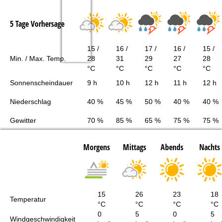
5 Tage Vorhersage
15 /
16 /
17 /
16 /
15 /
Min. / Max. Temp.
28
31
29
27
28
°C
°C
°C
°C
°C
Sonnenscheindauer
9 h
10 h
12 h
11 h
12 h
Niederschlag
40 %
45 %
50 %
40 %
40 %
Gewitter
70 %
85 %
65 %
75 %
75 %
Morgens
Mittags
Abends
Nachts
15
26
23
18
Temperatur
°C
°C
°C
°C
0
5
0
5
Windgeschwindigkeit