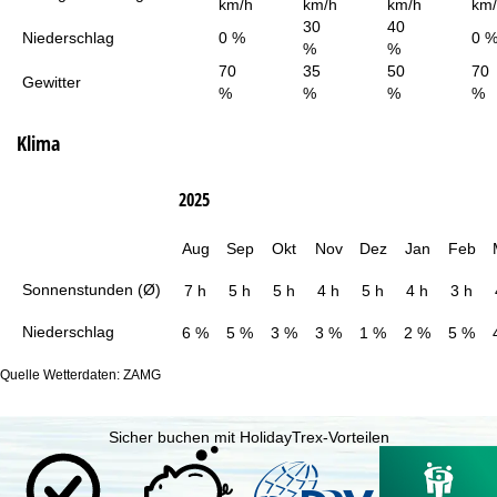
km/h
km/h
km/h
km
30
40
Niederschlag
0 %
0 
%
%
70
35
50
70
Gewitter
%
%
%
%
Klima
2025
Aug
Sep
Okt
Nov
Dez
Jan
Feb
Sonnenstunden (Ø)
7 h
5 h
5 h
4 h
5 h
4 h
3 h
Niederschlag
6 %
5 %
3 %
3 %
1 %
2 %
5 %
Quelle Wetterdaten: ZAMG
Sicher buchen mit HolidayTrex-Vorteilen