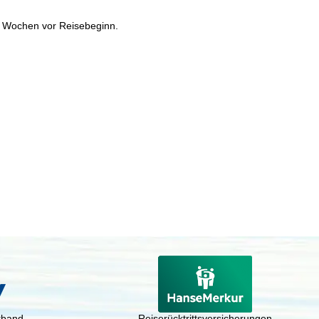
b 2 Wochen vor Reisebeginn.
rband
Reiserücktrittsversicherungen