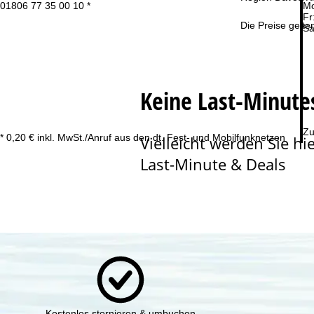
01806 77 35 00 10 *
Mo
Fr
t
Die Preise gelte
Sa
s
e
Keine Last-Minute
i
Zu
* 0,20 € inkl. MwSt./Anruf aus den dt. Fest- und Mobilfunknetzen
Vielleicht werden Sie hie
t
Last-Minute & Deals
e
Kostenlos stornieren & umbuchen