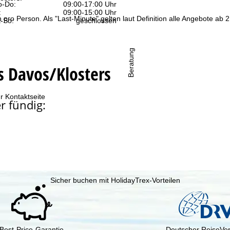
-Do:
09:00-17:00 Uhr
:
09:00-15:00 Uhr
n pro Person. Als "Last-Minute" gelten laut Definition alle Angebote a
-So:
geschlossen
Beratung
s Davos/Klosters
r Kontaktseite
r fündig:
Sicher buchen mit HolidayTrex-Vorteilen
Best-Price-Garantie
Deutscher ReiseVe