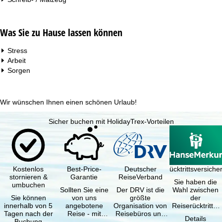
Was Sie zu Hause lassen können
Stress
Arbeit
Sorgen
Wir wünschen Ihnen einen schönen Urlaub!
Sicher buchen mit HolidayTrex-Vorteilen
Kostenlos
Best-Price-
Deutscher
Reiserücktrittsversich
stornieren &
Garantie
ReiseVerband
Sie haben die
umbuchen
Sollten Sie eine
Der DRV ist die
Wahl zwischen
Sie können
von uns
größte
der
innerhalb von 5
angebotene
Organisation von
Reiserücktritts-
Tagen nach der
Reise - mit
Reisebüros und
Versicherung
Details
Buchung
gleicher
Reiseveranstaltern
(inklusive …