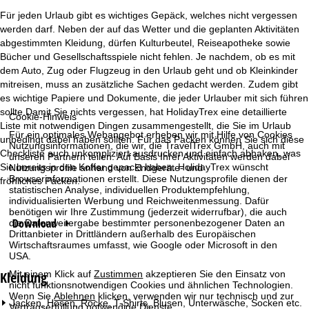
r
Für jeden Urlaub gibt es wichtiges Gepäck, welches nicht vergessen
werden darf. Neben der auf das Wetter und die geplanten Aktivitäten
t
abgestimmten Kleidung, dürfen Kulturbeutel, Reiseapotheke sowie
Bücher und Gesellschaftsspiele nicht fehlen. Je nachdem, ob es mit
dem Auto, Zug oder Flugzeug in den Urlaub geht und ob Kleinkinder
s
mitreisen, muss an zusätzliche Sachen gedacht werden. Zudem gibt
es wichtige Papiere und Dokumente, die jeder Urlauber mit sich führen
e
sollte.Damit Sie nichts vergessen, hat HolidayTrex eine detaillierte
Cookie-Hinweis
Liste mit notwendigen Dingen zusammengestellt, die Sie im Urlaub
i
Für ein optimales Webangebot erheben wir mit Hilfe von Cookies
unbedingt dabei haben sollten. Für das Packen können Sie sich diese
Nutzungsinformationen, die wir, die TravelTrex GmbH, auch mit
Checkliste auch unkompliziert ausdrucken und einfach abhaken, was
t
unseren Partnern teilen. Auf Basis Ihrer Aktivitäten werden dabei
Sie bereits in den Koffer gepackt haben. HolidayTrex wünscht
Nutzungsprofile anhand von Endgeräte- und
Browserinformationen erstellt. Diese Nutzungsprofile dienen der
fröhliches Packen.
e
statistischen Analyse, individuellen Produktempfehlung,
individualisierten Werbung und Reichweitenmessung. Dafür
benötigen wir Ihre Zustimmung (jederzeit widerrufbar), die auch
Download
die Datenweitergabe bestimmter personenbezogener Daten an
Drittanbieter in Drittländern außerhalb des Europäischen
Wirtschaftsraumes umfasst, wie Google oder Microsoft in den
USA.
Kleidung
Mit einem Klick auf
Zustimmen
akzeptieren Sie den Einsatz von
nicht funktionsnotwendigen Cookies und ähnlichen Technologien.
Wenn Sie
Ablehnen
klicken, verwenden wir nur technisch und zur
Jacken, Hosen, Röcke, T-Shirts, Blusen, Unterwäsche, Socken etc.
Vertragserfüllung notwendige Dienste.