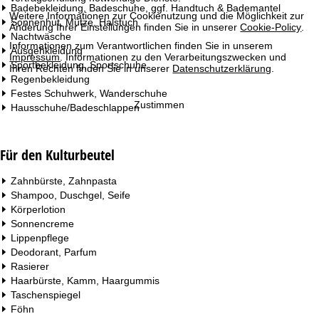
Badebekleidung, Badeschuhe, ggf. Handtuch & Bademantel
Weitere Informationen zur Cookienutzung und die Möglichkeit zur
Sonnenhut, Mütze, Halstuch
Änderung Ihrer Einstellungen finden Sie in unserer
Cookie-Policy
.
Nachtwäsche
Informationen zum Verantwortlichen finden Sie in unserem
Ausgehkleidung
Impressum
. Informationen zu den Verarbeitungszwecken und
Sportbekleidung, Sportschuhe
Ihren Rechten finden Sie in unserer
Datenschutzerklärung
.
Regenbekleidung
Festes Schuhwerk, Wanderschuhe
Zustimmen
Hausschuhe/Badeschlappen
Für den Kulturbeutel
Zahnbürste, Zahnpasta
Shampoo, Duschgel, Seife
Körperlotion
Sonnencreme
Lippenpflege
Deodorant, Parfum
Rasierer
Haarbürste, Kamm, Haargummis
Taschenspiegel
Föhn