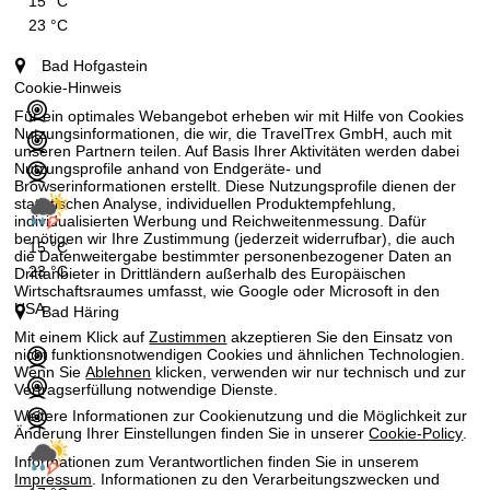
15 °C
23 °C
Bad Hofgastein
Cookie-Hinweis
Für ein optimales Webangebot erheben wir mit Hilfe von Cookies
Nutzungsinformationen, die wir, die TravelTrex GmbH, auch mit
unseren Partnern teilen. Auf Basis Ihrer Aktivitäten werden dabei
Nutzungsprofile anhand von Endgeräte- und
Browserinformationen erstellt. Diese Nutzungsprofile dienen der
statistischen Analyse, individuellen Produktempfehlung,
individualisierten Werbung und Reichweitenmessung. Dafür
benötigen wir Ihre Zustimmung (jederzeit widerrufbar), die auch
15 °C
die Datenweitergabe bestimmter personenbezogener Daten an
23 °C
Drittanbieter in Drittländern außerhalb des Europäischen
Wirtschaftsraumes umfasst, wie Google oder Microsoft in den
USA.
Bad Häring
Mit einem Klick auf
Zustimmen
akzeptieren Sie den Einsatz von
nicht funktionsnotwendigen Cookies und ähnlichen Technologien.
Wenn Sie
Ablehnen
klicken, verwenden wir nur technisch und zur
Vertragserfüllung notwendige Dienste.
Weitere Informationen zur Cookienutzung und die Möglichkeit zur
Änderung Ihrer Einstellungen finden Sie in unserer
Cookie-Policy
.
Informationen zum Verantwortlichen finden Sie in unserem
Impressum
. Informationen zu den Verarbeitungszwecken und