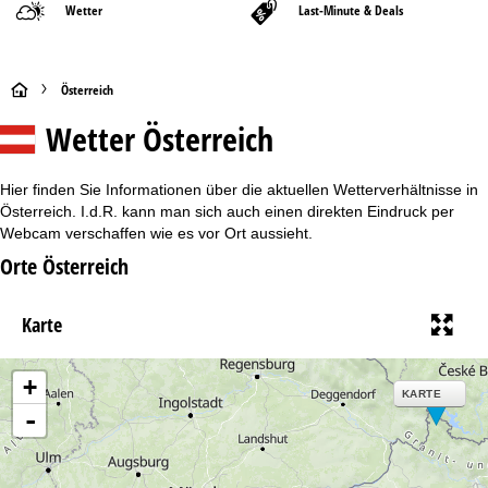
Wetter
Last-Minute & Deals
S
Österreich
Wetter Österreich
t
a
Hier finden Sie Informationen über die aktuellen Wetterverhältnisse in
Österreich. I.d.R. kann man sich auch einen direkten Eindruck per
r
Webcam verschaffen wie es vor Ort aussieht.
Orte Österreich
t
s
Karte
e
+
KARTE
i
-
t