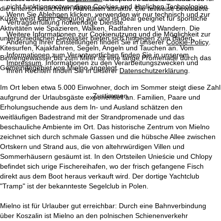
e
nicht funktionsnotwendigen Cookies und ähnlichen Technologien.
die unterschiedlichsten Aktivitäten attraktiv. Die teilweise bewaldete
Wenn Sie
Ablehnen
klicken, verwenden wir nur technisch und zur
Küste weist kaum Steigung auf und ist ideal geeignet für sportliche
Vertragserfüllung notwendige Dienste.
Aktivitäten wie Spazieren, Walken, Radfahren und Wandern. Die
Weitere Informationen zur Cookienutzung und die Möglichkeit zur
unterschiedlichen Gewässer bieten sich hingegen zum Baden,
Änderung Ihrer Einstellungen finden Sie in unserer
Cookie-Policy
.
Kitesurfen, Kajakfahren, Segeln, Angeln und Tauchen an. Vom
Informationen zum Verantwortlichen finden Sie in unserem
Binnengewässer bis zum Meer ist eine lange Promenade durch das
Impressum
. Informationen zu den Verarbeitungszwecken und
Gemeindegebiet von Mielno angelegt.
Ihren Rechten finden Sie in unserer
Datenschutzerklärung
.
Im Ort leben etwa 5.000 Einwohner, doch im Sommer steigt diese Zahl
Zustimmen
aufgrund der Urlaubsgäste exponentiell an. Familien, Paare und
Erholungsuchende aus dem In- und Ausland schätzen den
weitläufigen Badestrand mit der Strandpromenade und das
beschauliche Ambiente im Ort. Das historische Zentrum von Mielno
zeichnet sich durch schmale Gassen und die hübsche Allee zwischen
Ortskern und Strand aus, die von altehrwürdigen Villen und
Sommerhäusern gesäumt ist. In den Ortsteilen Unieście und Chlopy
befindet sich urige Fischereihafen, wo der frisch gefangene Fisch
direkt aus dem Boot heraus verkauft wird. Der dortige Yachtclub
"Tramp" ist der bekannteste Segelclub in Polen.
Mielno ist für Urlauber gut erreichbar: Durch eine Bahnverbindung
über Koszalin ist Mielno an den polnischen Schienenverkehr