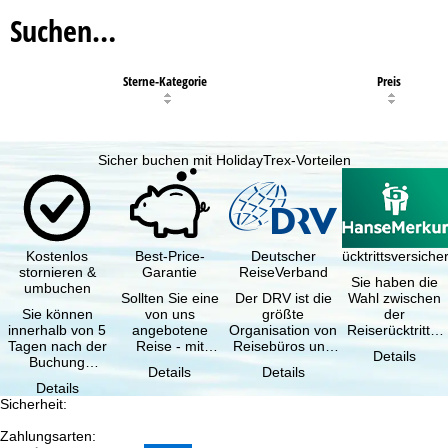
Suchen…
Sterne-Kategorie
Preis
Sicher buchen mit HolidayTrex-Vorteilen
Kostenlos
Best-Price-
Deutscher
Reiserücktrittsversich
stornieren &
Garantie
ReiseVerband
Sie haben die
umbuchen
Sollten Sie eine
Der DRV ist die
Wahl zwischen
Sie können
von uns
größte
der
innerhalb von 5
angebotene
Organisation von
Reiserücktritts-
Tagen nach der
Reise - mit
Reisebüros und
Versicherung
Details
Buchung
gleicher
Reiseveranstaltern
(inklusive …
Details
Details
kostenfrei
Verfügbarkeit
in …
Details
zurücktreten, …
und …
Sicherheit
:
Zahlungsarten
: