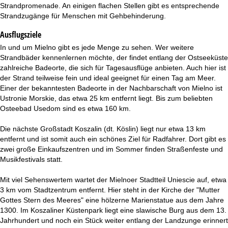
Strandpromenade. An einigen flachen Stellen gibt es entsprechende
Strandzugänge für Menschen mit Gehbehinderung.
Ausflugsziele
In und um Mielno gibt es jede Menge zu sehen. Wer weitere
Strandbäder kennenlernen möchte, der findet entlang der Ostseeküste
zahlreiche Badeorte, die sich für Tagesausflüge anbieten. Auch hier ist
der Strand teilweise fein und ideal geeignet für einen Tag am Meer.
Einer der bekanntesten Badeorte in der Nachbarschaft von Mielno ist
Ustronie Morskie, das etwa 25 km entfernt liegt. Bis zum beliebten
Osteebad Usedom sind es etwa 160 km.
Die nächste Großstadt Koszalin (dt. Köslin) liegt nur etwa 13 km
entfernt und ist somit auch ein schönes Ziel für Radfahrer. Dort gibt es
zwei große Einkaufszentren und im Sommer finden Straßenfeste und
Musikfestivals statt.
Mit viel Sehenswertem wartet der Mielnoer Stadtteil Uniescie auf, etwa
3 km vom Stadtzentrum entfernt. Hier steht in der Kirche der "Mutter
Gottes Stern des Meeres" eine hölzerne Marienstatue aus dem Jahre
1300. Im Koszaliner Küstenpark liegt eine slawische Burg aus dem 13.
Jahrhundert und noch ein Stück weiter entlang der Landzunge erinnert