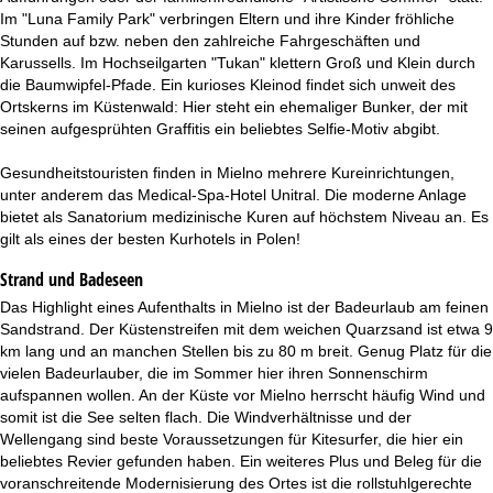
Im "Luna Family Park" verbringen Eltern und ihre Kinder fröhliche
Stunden auf bzw. neben den zahlreiche Fahrgeschäften und
Karussells. Im Hochseilgarten "Tukan" klettern Groß und Klein durch
die Baumwipfel-Pfade. Ein kurioses Kleinod findet sich unweit des
Ortskerns im Küstenwald: Hier steht ein ehemaliger Bunker, der mit
seinen aufgesprühten Graffitis ein beliebtes Selfie-Motiv abgibt.
Gesundheitstouristen finden in Mielno mehrere Kureinrichtungen,
unter anderem das Medical-Spa-Hotel Unitral. Die moderne Anlage
bietet als Sanatorium medizinische Kuren auf höchstem Niveau an. Es
gilt als eines der besten Kurhotels in Polen!
Strand und Badeseen
Das Highlight eines Aufenthalts in Mielno ist der Badeurlaub am feinen
Sandstrand. Der Küstenstreifen mit dem weichen Quarzsand ist etwa 9
km lang und an manchen Stellen bis zu 80 m breit. Genug Platz für die
vielen Badeurlauber, die im Sommer hier ihren Sonnenschirm
aufspannen wollen. An der Küste vor Mielno herrscht häufig Wind und
somit ist die See selten flach. Die Windverhältnisse und der
Wellengang sind beste Voraussetzungen für Kitesurfer, die hier ein
beliebtes Revier gefunden haben. Ein weiteres Plus und Beleg für die
voranschreitende Modernisierung des Ortes ist die rollstuhlgerechte