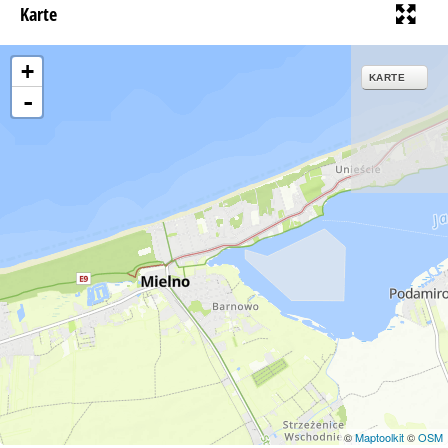
Karte
+
KARTE
-
©
Maptoolkit
©
OSM