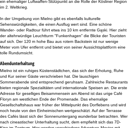
ein ehemaliger Luftwaffen-Stützpunkt an die Rolle der Kösliner Region
im 2. Weltkrieg.
In der Umgebung von Mielno gibt es ebenfalls kulturelle
Sehenswürdigkeiten, die einen Ausflug wert sind. Eine schöne
Wander- oder Radtour führt etwa ins 10 km entfernte Gąski. Hier zieht
der altehrwürdige Leuchtturm "Funkenhagen" die Blicke der Touristen
auf sich. Der 120 m hohe Bau aus rotem Backstein ist nur wenige
Meter vom Ufer entfernt und bietet von seiner Aussichtsplattform eine
tolle Rundumsicht.
Abendunterhaltung
Mielno ist ein ruhiges Küstenstädtchen, das sich der Erholung, Ruhe
und Kur seiner Gäste verschrieben hat. Die lauschigen
Sommerabende sind entsprechend geruhsam. Zahlreiche Restaurants
bieten regionale Spezialitäten und internationale Speisen an. Die erste
Adresse für geselliges Beisammensein am Abend ist das urige Café
Floryn am westlichen Ende der Promenade. Das ehemalige
Gesellschaftshaus war früher der Mittelpunkt des Dorflebens und wird
noch heute von den Einheimischen wertgeschätzt. Auf der Terrasse
des Cafés lässt sich der Sonnenuntergang wunderbar betrachten. Wer
nach cineastischer Unterhaltung sucht, dem empfiehlt sich das 7D-
Kino im Zentrum. Hier werden verschiedene Adventure-Movies mit