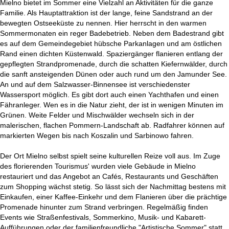
Mielno bietet im Sommer eine Vielzahl an Aktivitäten für die ganze
Familie. Als Hauptattraktion ist der lange, feine Sandstrand an der
bewegten Ostseeküste zu nennen. Hier herrscht in den warmen
Sommermonaten ein reger Badebetrieb. Neben dem Badestrand gibt
es auf dem Gemeindegebiet hübsche Parkanlagen und am östlichen
Rand einen dichten Küstenwald. Spaziergänger flanieren entlang der
gepflegten Strandpromenade, durch die schatten Kiefernwälder, durch
die sanft ansteigenden Dünen oder auch rund um den Jamunder See.
An und auf dem Salzwasser-Binnensee ist verschiedenster
Wassersport möglich. Es gibt dort auch einen Yachthafen und einen
Fähranleger. Wen es in die Natur zieht, der ist in wenigen Minuten im
Grünen. Weite Felder und Mischwälder wechseln sich in der
malerischen, flachen Pommern-Landschaft ab. Radfahrer können auf
markierten Wegen bis nach Koszalin und Sarbinowo fahren.
Der Ort Mielno selbst spielt seine kulturellen Reize voll aus. Im Zuge
des florierenden Tourismus' wurden viele Gebäude in Mielno
restauriert und das Angebot an Cafés, Restaurants und Geschäften
zum Shopping wächst stetig. So lässt sich der Nachmittag bestens mit
Einkaufen, einer Kaffee-Einkehr und dem Flanieren über die prächtige
Promenade hinunter zum Strand verbringen. Regelmäßig finden
Events wie Straßenfestivals, Sommerkino, Musik- und Kabarett-
Aufführungen oder der familienfreundliche "Artistische Sommer" statt.