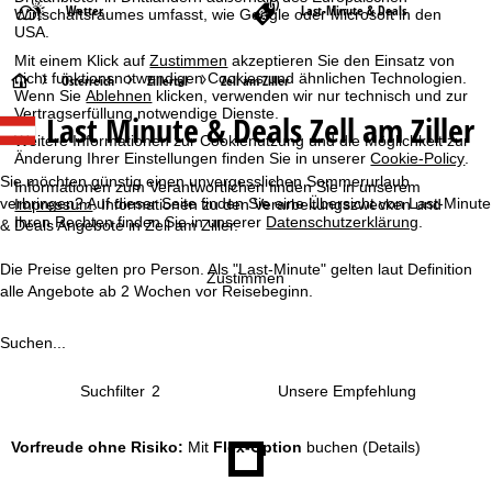
Wetter
Last-Minute & Deals
Wirtschaftsraumes umfasst, wie Google oder Microsoft in den
USA.
Mit einem Klick auf
Zustimmen
akzeptieren Sie den Einsatz von
nicht funktionsnotwendigen Cookies und ähnlichen Technologien.
S
Österreich
Zillertal
Zell am Ziller
Wenn Sie
Ablehnen
klicken, verwenden wir nur technisch und zur
Vertragserfüllung notwendige Dienste.
Last Minute & Deals Zell am Ziller
t
Weitere Informationen zur Cookienutzung und die Möglichkeit zur
Änderung Ihrer Einstellungen finden Sie in unserer
Cookie-Policy
.
a
Sie möchten günstig einen unvergesslichen Sommerurlaub
Informationen zum Verantwortlichen finden Sie in unserem
verbringen? Auf dieser Seite finden Sie eine Übersicht von Last-Minute
Impressum
. Informationen zu den Verarbeitungszwecken und
r
Ihren Rechten finden Sie in unserer
Datenschutzerklärung
.
& Deals Angebote in Zell am Ziller.
t
Die Preise gelten pro Person. Als "Last-Minute" gelten laut Definition
Zustimmen
alle Angebote ab 2 Wochen vor Reisebeginn.
s
Suchen...
e
Suchfilter
2
i
t
Vorfreude ohne Risiko:
Mit
Flex-Option
buchen
(Details)
e