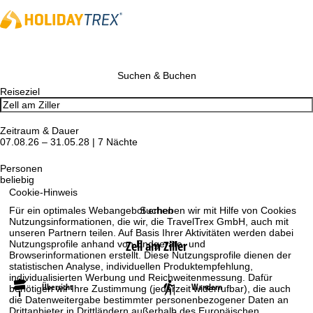
Suchen & Buchen
Reiseziel
Zeitraum & Dauer
07.08.26 – 31.05.28 | 7 Nächte
Personen
beliebig
Cookie-Hinweis
Suchen
Für ein optimales Webangebot erheben wir mit Hilfe von Cookies
Nutzungsinformationen, die wir, die TravelTrex GmbH, auch mit
unseren Partnern teilen. Auf Basis Ihrer Aktivitäten werden dabei
Zell am Ziller
Nutzungsprofile anhand von Endgeräte- und
Browserinformationen erstellt. Diese Nutzungsprofile dienen der
statistischen Analyse, individuellen Produktempfehlung,
individualisierten Werbung und Reichweitenmessung. Dafür
Übersicht
Wandern
benötigen wir Ihre Zustimmung (jederzeit widerrufbar), die auch
die Datenweitergabe bestimmter personenbezogener Daten an
Drittanbieter in Drittländern außerhalb des Europäischen