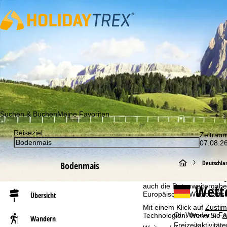
Abonnieren Sie unseren Newsletter und erfahren Sie als Erst
Suchen & Buchen
Meine Favoriten
Reiseziel
Zeitrau
Cookie-Hinweis
07.08.26
Für ein optimales Webange
auch mit unseren Partnern
S
Deutschla
Bodenmais
Browserinformationen erste
individualisierten Werbun
t
Wett
auch die Datenweitergabe
Europäischen Wirtschafts
Übersicht
a
Mit einem Klick auf
Zusti
Ob Wandern, Fahr
Technologien. Wenn Sie
A
Wandern
r
Freizeitaktivitä