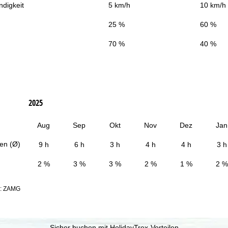
digkeit
5 km/h
10 km/h
25 %
60 %
70 %
40 %
2025
Aug
Sep
Okt
Nov
Dez
Jan
en (Ø)
9 h
6 h
3 h
4 h
4 h
3 h
2 %
3 %
3 %
2 %
1 %
2 %
n: ZAMG
Sicher buchen mit HolidayTrex-Vorteilen