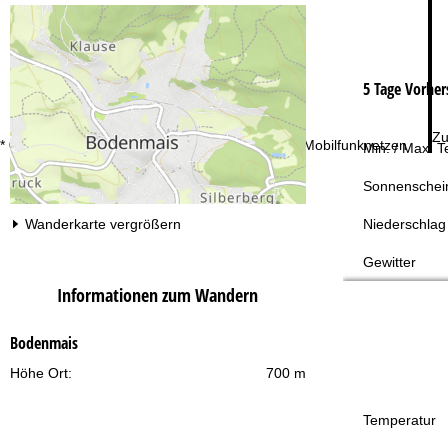
5 Tage Vorher
Zu
* 0,20 € inkl. MwSt./Anruf aus den dt. Fest- und Mobilfunknetzen
Min. / Max. 
Sonnenschei
Niederschlag
Wanderkarte vergrößern
Gewitter
Informationen zum Wandern
Bodenmais
Höhe Ort:
700 m
Temperatur