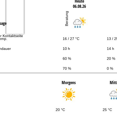
Heute
06.08.26
Beratung
sage
r Kontaktseite
Temp.
16 / 27 °C
13 / 2
ndauer
10 h
14 h
60 %
20 %
70 %
0 %
Morgens
Mitt
20 °C
25 °C