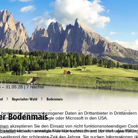
er von unseren Angeboten!
m & Dauer
Personen
 – 31.05.28 | 7 Nächte
beliebig
bot erheben wir mit Hilfe von Cookies Nutzungsinformationen, die wir
 teilen. Auf Basis Ihrer Aktivitäten werden dabei Nutzungsprofile anh
nd
Bayerischer Wald
Bodenmais
llt. Diese Nutzungsprofile dienen der statistischen Analyse, individue
g und Reichweitenmessung. Dafür benötigen wir Ihre Zustimmung (jederz
er Bodenmais
 bestimmter personenbezogener Daten an Drittanbieter in Drittländern
raumes umfasst, wie Google oder Microsoft in den USA.
mmen
akzeptieren Sie den Einsatz von nicht funktionsnotwendigen Cook
radfahren oder sonstige Aktivitäten unter freiem Himmel - das Wetter s
blehnen
klicken, verwenden wir nur technisch und zur Vertragserfüllun
ten während der schönsten Zeit des Jahres. Sie suchen Informationen übe