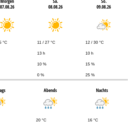
Morgen
Sa.
So.
07.08.26
08.08.26
09.08.26
5 °C
11 / 27 °C
12 / 30 °C
13 h
10 h
10 %
15 %
0 %
25 %
ags
Abends
Nachts
20 °C
16 °C