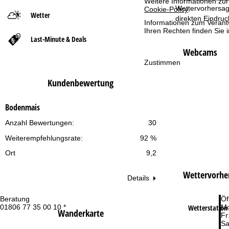
Weitere Informationen zur
Wettervorhersag
Cookie-Policy
.
Wetter
t
direkten Eindru
Informationen zum Verant
Ihren Rechten finden Sie 
Last-Minute & Deals
s
Webcams
e
Zustimmen
Kundenbewertung
i
t
Bodenmais
Anzahl Bewertungen:
30
e
Weiterempfehlungsrate:
92 %
Ort
9,2
Wettervorhe
Details
Beratung
Öf
Wetterstation 
01806 77 35 00 10 *
Mo
Wanderkarte
Fr
Sa