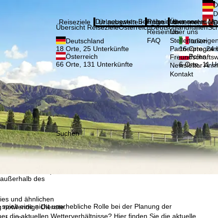
Bitte
D
Anmelden
D
Die neuesten Beiträge aus unserem Ma
Reiseinfos
Über uns
Reiseziele
Urlaubswelten
Infos
Unternehmen
D
Übersicht Reiseziele
Österreich
Deutschland
Italien
Sc
Reiseinfos
Über uns
FAQ
Stellenanzeige
Deutschland
Italien
Partnerprogra
18 Orte, 25 Unterkünfte
16 Orte, 24 
Österreich
Polen
Freundschafts
66 Orte, 131 Unterkünfte
6 Orte, 11 U
Newsletter An
Kontakt
Suchen
, die TravelTrex GmbH,
and von Endgeräte- und
llen Produktempfehlung,
eit widerrufbar), die
 außerhalb des
ies und ähnlichen
pielt eine nicht unerhebliche Rolle bei der Planung der
g notwendige Dienste.
r die aktuellen Wetterverhältnisse? Hier finden Sie die aktuelle