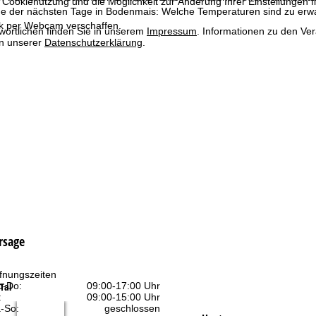
 Cookienutzung und die Möglichkeit zur Änderung Ihrer Einstellungen f
e der nächsten Tage in Bodenmais: Welche Temperaturen sind zu erwa
ck per Webcam verschaffen.
wortlichen finden Sie in unserem
Impressum
. Informationen zu den V
in unserer
Datenschutzerklärung
.
rsage
fnungszeiten
Tal
-Do:
09:00-17:00 Uhr
:
09:00-15:00 Uhr
-So:
geschlossen