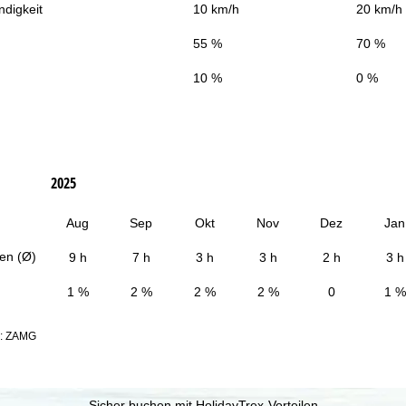
digkeit
10 km/h
20 km/h
55 %
70 %
10 %
0 %
2025
Aug
Sep
Okt
Nov
Dez
Jan
en (Ø)
9 h
7 h
3 h
3 h
2 h
3 h
1 %
2 %
2 %
2 %
0
1 %
n: ZAMG
Sicher buchen mit HolidayTrex-Vorteilen