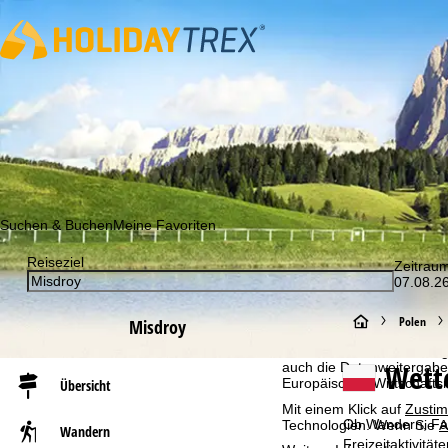
Abonnieren Sie unseren Newsletter und erfahren Sie als Erst
Suchen & Buchen
Meine Favoriten
Reiseziel
Zeitrau
Cookie-Hinweis
07.08.26
Für ein optimales Webange
auch mit unseren Partnern
S
Polen
Misdroy
Browserinformationen erste
individualisierten Werbun
t
Wett
auch die Datenweitergabe
Europäischen Wirtschafts
Übersicht
a
Mit einem Klick auf
Zusti
Ob Wandern, Fahr
Technologien. Wenn Sie
A
Wandern
r
Freizeitaktivitä