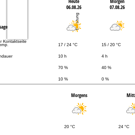
Heute
Morgen
06.08.26
07.08.26
Beratung
sage
r Kontaktseite
Temp.
17 / 24 °C
15 / 20 °C
ndauer
10 h
4 h
70 %
40 %
10 %
0 %
Morgens
Mitt
20 °C
24 °C