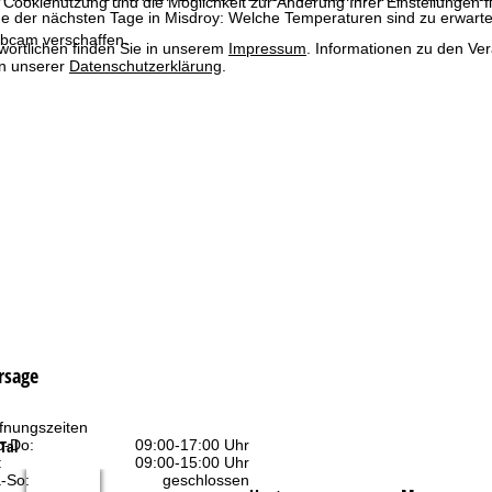
 Cookienutzung und die Möglichkeit zur Änderung Ihrer Einstellungen f
e der nächsten Tage in Misdroy: Welche Temperaturen sind zu erwarte
bcam verschaffen.
wortlichen finden Sie in unserem
Impressum
. Informationen zu den V
in unserer
Datenschutzerklärung
.
rsage
fnungszeiten
Tal
-Do:
09:00-17:00 Uhr
:
09:00-15:00 Uhr
-So:
geschlossen