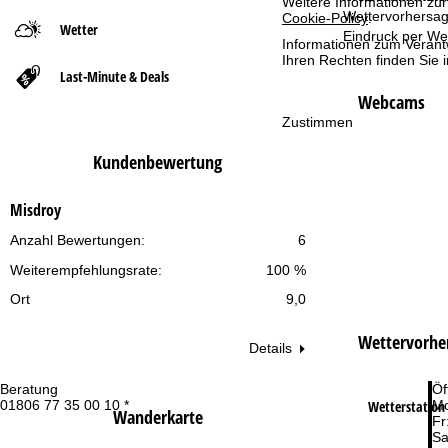
Weitere Informationen zur
Wettervorhersag
Cookie-Policy
.
Wetter
t
Eindruck per We
Informationen zum Verant
Ihren Rechten finden Sie 
Last-Minute & Deals
s
Webcams
e
Zustimmen
Kundenbewertung
i
t
Misdroy
Anzahl Bewertungen:
6
e
Weiterempfehlungsrate:
100 %
Ort
9,0
Wettervorhe
Details
Beratung
Öf
Wetterstation 
01806 77 35 00 10 *
Mo
Wanderkarte
Fr
Sa