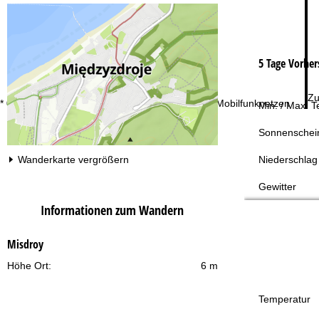
5 Tage Vorher
Zu
* 0,20 € inkl. MwSt./Anruf aus den dt. Fest- und Mobilfunknetzen
Min. / Max. 
Sonnenschei
Niederschlag
Wanderkarte vergrößern
Gewitter
Informationen zum Wandern
Misdroy
Höhe Ort:
6 m
Temperatur