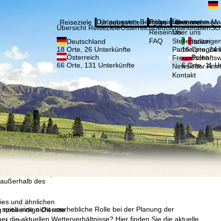
Bitte
Anmelden
Die neuesten Beiträge aus unserem Ma
Reiseinfos
Über uns
Reiseziele
Urlaubswelten
Infos
Unternehmen
Übersicht Reiseziele
Österreich
Deutschland
Italien
Sc
Reiseinfos
Über uns
FAQ
Stellenanzeige
Deutschland
Italien
Partnerprogra
18 Orte, 26 Unterkünfte
16 Orte, 24 
Österreich
Polen
Freundschafts
66 Orte, 131 Unterkünfte
6 Orte, 11 U
Newsletter An
Kontakt
Suchen
, die TravelTrex GmbH,
and von Endgeräte- und
llen Produktempfehlung,
eit widerrufbar), die
 außerhalb des
ies und ähnlichen
pielt eine nicht unerhebliche Rolle bei der Planung der
g notwendige Dienste.
r die aktuellen Wetterverhältnisse? Hier finden Sie die aktuelle