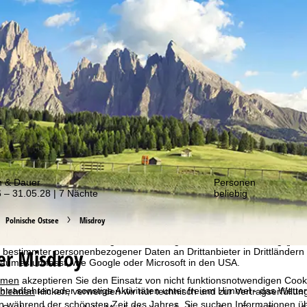
er von unseren Angeboten!
m & Dauer
Personen
 – 31.05.28 | 7 Nächte
beliebig
bot erheben wir mit Hilfe von Cookies Nutzungsinformationen, die wir
 teilen. Auf Basis Ihrer Aktivitäten werden dabei Nutzungsprofile anh
Polnische Ostsee
Misdroy
llt. Diese Nutzungsprofile dienen der statistischen Analyse, individue
g und Reichweitenmessung. Dafür benötigen wir Ihre Zustimmung (jederz
er Misdroy
 bestimmter personenbezogener Daten an Drittanbieter in Drittländern
raumes umfasst, wie Google oder Microsoft in den USA.
mmen
akzeptieren Sie den Einsatz von nicht funktionsnotwendigen Cook
radfahren oder sonstige Aktivitäten unter freiem Himmel - das Wetter s
blehnen
klicken, verwenden wir nur technisch und zur Vertragserfüllun
ten während der schönsten Zeit des Jahres. Sie suchen Informationen übe